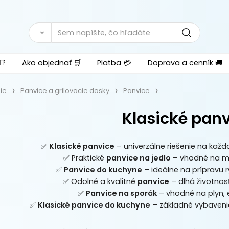
📑
Ako objednať 🛒
Platba 💳
Doprava a cenník 🚚
ie
Panvice a grilovacie dosky
Panvice
Klasické pan
✅
Klasické panvice
– univerzálne riešenie na ka
✅ Praktické
panvice na jedlo
– vhodné na mäs
✅
Panvice do kuchyne
– ideálne na prípravu 
✅ Odolné a kvalitné
panvice
– dlhá životno
✅
Panvice na sporák
– vhodné na plyn, e
✅
Klasické panvice do kuchyne
– základné vybaveni