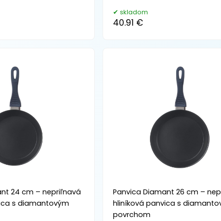
skladom
40.91 €
nt 24 cm – nepriľnavá
Panvica Diamant 26 cm – nep
vica s diamantovým
hliníková panvica s diamant
povrchom