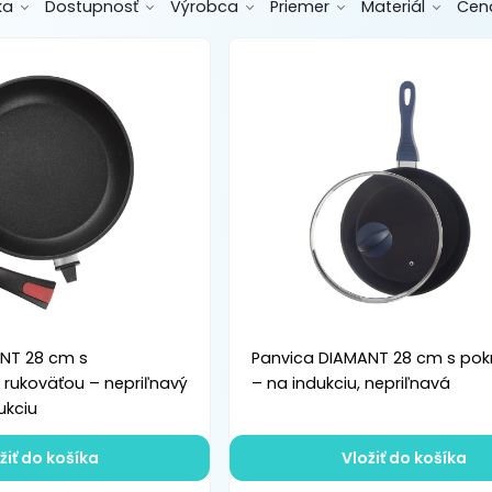
ka
Dostupnosť
Výrobca
Priemer
Materiál
Cen
NT 28 cm s
Panvica DIAMANT 28 cm s pok
rukoväťou – nepriľnavý
– na indukciu, nepriľnavá
ukciu
žiť do košíka
Vložiť do košíka