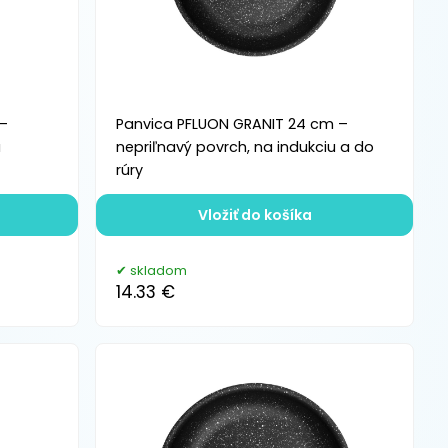
 –
Panvica PFLUON GRANIT 24 cm –
u
nepriľnavý povrch, na indukciu a do
rúry
Vložiť do košíka
skladom
14.33 €