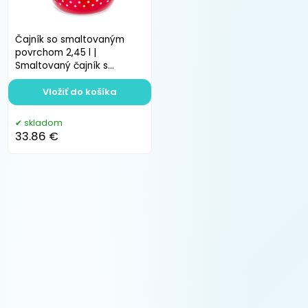
Čajník so smaltovaným
povrchom 2,45 l |
Smaltovaný čajník s
píšťalkou na indukciu
Vložiť do košíka
skladom
33.86 €