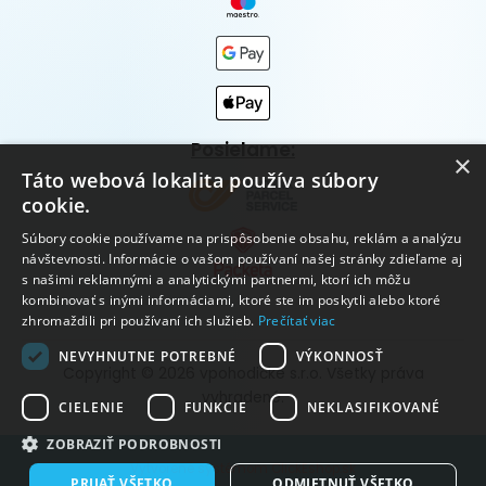
Posielame:
×
Táto webová lokalita používa súbory
cookie.
Súbory cookie používame na prispôsobenie obsahu, reklám a analýzu
návštevnosti. Informácie o vašom používaní našej stránky zdieľame aj
s našimi reklamnými a analytickými partnermi, ktorí ich môžu
kombinovať s inými informáciami, ktoré ste im poskytli alebo ktoré
zhromaždili pri používaní ich služieb.
Prečítať viac
NEVYHNUTNE POTREBNÉ
VÝKONNOSŤ
Copyright © 2026 vpohodičke s.r.o. Všetky práva
vyhradené.
CIELENIE
FUNKCIE
NEKLASIFIKOVANÉ
ZOBRAZIŤ PODROBNOSTI
Vytvorené systémom ClickEshop.sk
PRIJAŤ VŠETKO
ODMIETNUŤ VŠETKO