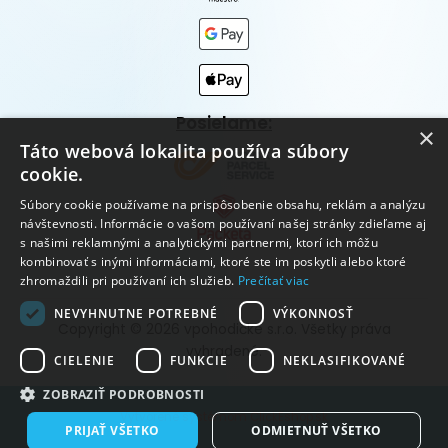
Posielame:
×
Táto webová lokalita používa súbory
cookie.
Súbory cookie používame na prispôsobenie obsahu, reklám a analýzu
návštevnosti. Informácie o vašom používaní našej stránky zdieľame aj
s našimi reklamnými a analytickými partnermi, ktorí ich môžu
kombinovať s inými informáciami, ktoré ste im poskytli alebo ktoré
zhromaždili pri používaní ich služieb.
Prečítať viac
NEVYHNUTNE POTREBNÉ
VÝKONNOSŤ
Copyright © 2026 vpohodičke s.r.o. Všetky práva
vyhradené.
CIELENIE
FUNKCIE
NEKLASIFIKOVANÉ
ZOBRAZIŤ PODROBNOSTI
Vytvorené systémom ClickEshop.sk
PRIJAŤ VŠETKO
ODMIETNUŤ VŠETKO