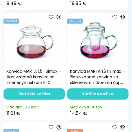
9.49 €
19.95 €
NOVINKA
NOVINKA
Kanvica MARTA 1,5 l Simax –
Kanvica MARTA 1,5 l Simax –
žiaruvzdorná kanvica so
žiaruvzdorná kanvica so
skleneným sitkom KLC
skleneným sitkom na čaj a
bylinky
Vložiť do košíka
Vložiť do košíka
viac ako 10 kusov
viac ako 10 kusov
11.61 €
14.54 €
NOVINKA
UŠETRÍTE