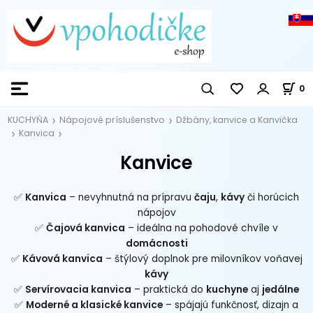
0
KUCHYŇA
Nápojové príslušenstvo
Džbány, kanvice a Kanvička
Kanvica
Kanvice
✅
Kanvica
– nevyhnutná na prípravu
čaju
,
kávy
či horúcich
nápojov
✅
Čajová kanvica
– ideálna na pohodové chvíle v
domácnosti
✅
Kávová kanvica
– štýlový doplnok pre milovníkov voňavej
kávy
✅
Servírovacia kanvica
– praktická do
kuchyne
aj
jedálne
✅
Moderné a klasické kanvice
– spájajú funkčnosť, dizajn a