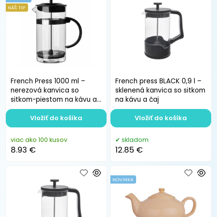
NÁŠ TIP
French Press 1000 ml –
French press BLACK 0,9 l –
nerezová kanvica so
sklenená kanvica so sitkom
sitkom-piestom na kávu a
na kávu a čaj
čaj
Vložiť do košíka
Vložiť do košíka
viac ako 100 kusov
skladom
8.93 €
12.85 €
NOVINKA