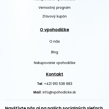
Vernostný program
Zľavový kupón
O vpohodičke
O nás
Blog
Nakupovanie vpohodičke
Kontakt
+421 910 538 983
Tel:
Mail:
info@vpohodicke.sk
Navštívte nás aj na našich socialných sieťach.