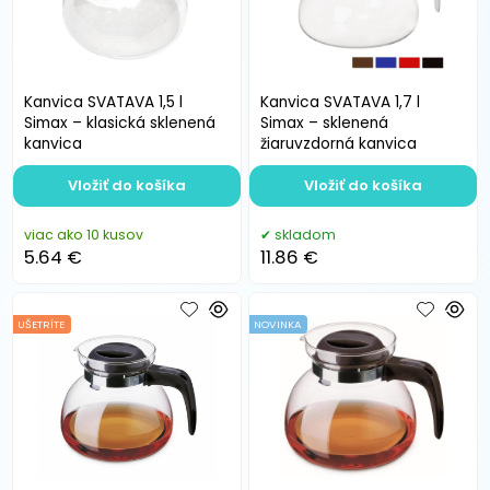
Kanvica SVATAVA 1,5 l
Kanvica SVATAVA 1,7 l
Simax – klasická sklenená
Simax – sklenená
kanvica
žiaruvzdorná kanvica
Vložiť do košíka
Vložiť do košíka
viac ako 10 kusov
skladom
5.64 €
11.86 €
UŠETRÍTE
NOVINKA