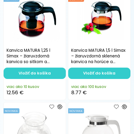
Kanvica MATURA 1,25 l
Kanvica MATURA 1,5 l Simax
Simax – žiaruvzdorná
– žiaruvzdorná sklenená
kanvica so sitkom a
kanvica na horúce a
čiernou rúčkou
studené nápoje
Vložiť do košíka
Vložiť do košíka
viac ako 10 kusov
viac ako 100 kusov
12.56 €
8.77 €
NOVINKA
NOVINKA