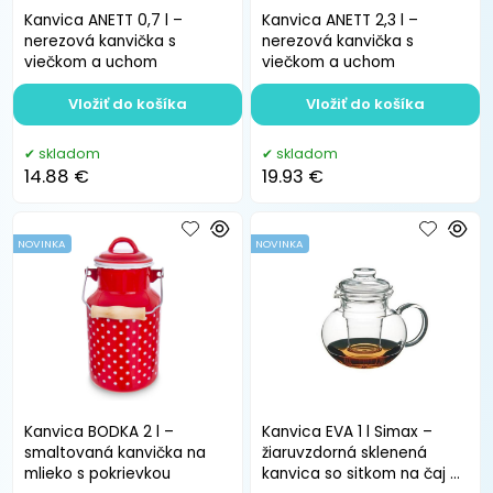
Kanvica ANETT 0,7 l –
Kanvica ANETT 2,3 l –
nerezová kanvička s
nerezová kanvička s
viečkom a uchom
viečkom a uchom
Vložiť do košíka
Vložiť do košíka
skladom
skladom
14.88 €
19.93 €
NOVINKA
NOVINKA
Kanvica BODKA 2 l –
Kanvica EVA 1 l Simax –
smaltovaná kanvička na
žiaruvzdorná sklenená
mlieko s pokrievkou
kanvica so sitkom na čaj a