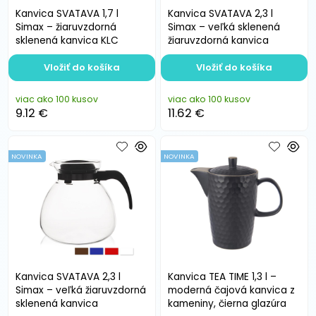
Kanvica SVATAVA 1,7 l
Kanvica SVATAVA 2,3 l
Simax – žiaruvzdorná
Simax – veľká sklenená
sklenená kanvica KLC
žiaruvzdorná kanvica
Vložiť do košíka
Vložiť do košíka
viac ako 100 kusov
viac ako 100 kusov
9.12 €
11.62 €
NOVINKA
NOVINKA
Kanvica SVATAVA 2,3 l
Kanvica TEA TIME 1,3 l –
Simax – veľká žiaruvzdorná
moderná čajová kanvica z
sklenená kanvica
kameniny, čierna glazúra