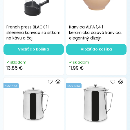
French press BLACK 1 l –
Kanvica ALFA 1,4 l –
sklenená kanvica so sitkom
keramická čajová kanvica,
na kávu a čaj
elegantný dizajn
Vložiť do košíka
Vložiť do košíka
skladom
skladom
13.85 €
11.99 €
NOVINKA
NOVINKA