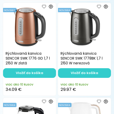
NOVINKA
NOVINKA
Rýchlovarná kanvica
Rýchlovarná kanvica
SENCOR SWK 1776 GD 1,7 l
SENCOR SWK 1778BK 1,7 l
2150 W zlatá
2150 W nerezová
Vložiť do košíka
Vložiť do košíka
viac ako 10 kusov
viac ako 10 kusov
34.09 €
29.97 €
NOVINKA
NOVINKA