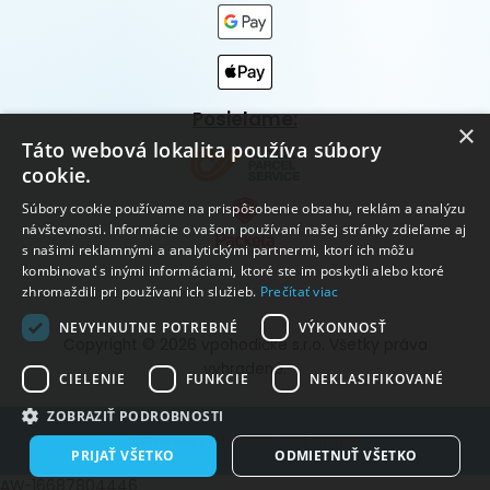
Posielame:
×
Táto webová lokalita používa súbory
cookie.
Súbory cookie používame na prispôsobenie obsahu, reklám a analýzu
návštevnosti. Informácie o vašom používaní našej stránky zdieľame aj
s našimi reklamnými a analytickými partnermi, ktorí ich môžu
kombinovať s inými informáciami, ktoré ste im poskytli alebo ktoré
zhromaždili pri používaní ich služieb.
Prečítať viac
NEVYHNUTNE POTREBNÉ
VÝKONNOSŤ
Copyright © 2026 vpohodičke s.r.o. Všetky práva
vyhradené.
CIELENIE
FUNKCIE
NEKLASIFIKOVANÉ
ZOBRAZIŤ PODROBNOSTI
Vytvorené systémom ClickEshop.sk
PRIJAŤ VŠETKO
ODMIETNUŤ VŠETKO
AW-16687804446