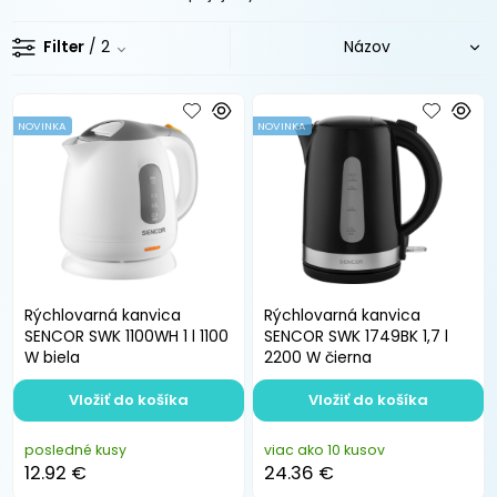
Filter
/ 2
NOVINKA
NOVINKA
Rýchlovarná kanvica
Rýchlovarná kanvica
SENCOR SWK 1100WH 1 l 1100
SENCOR SWK 1749BK 1,7 l
W biela
2200 W čierna
Vložiť do košíka
Vložiť do košíka
posledné kusy
viac ako 10 kusov
12.92 €
24.36 €