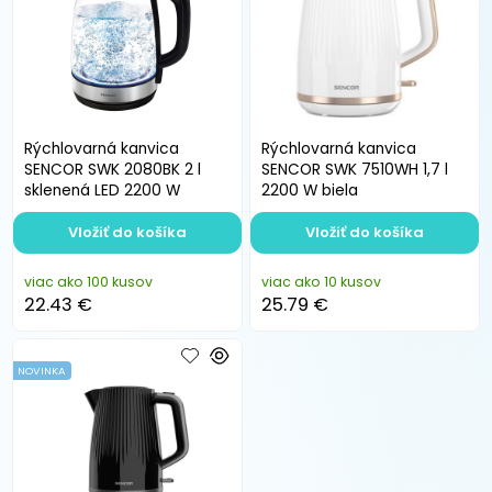
Rýchlovarná kanvica
Rýchlovarná kanvica
SENCOR SWK 2080BK 2 l
SENCOR SWK 7510WH 1,7 l
sklenená LED 2200 W
2200 W biela
Vložiť do košíka
Vložiť do košíka
viac ako 100 kusov
viac ako 10 kusov
22.43 €
25.79 €
NOVINKA