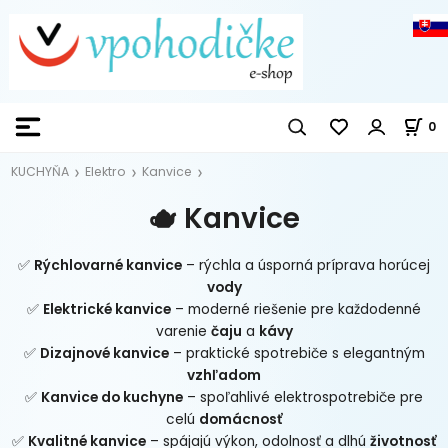
0
KUCHYŇA
Elektro
Kanvice
🫖 Kanvice
✅
Rýchlovarné kanvice
– rýchla a úsporná príprava horúcej
vody
✅
Elektrické kanvice
– moderné riešenie pre každodenné
varenie
čaju
a
kávy
✅
Dizajnové kanvice
– praktické spotrebiče s elegantným
vzhľadom
✅
Kanvice do kuchyne
– spoľahlivé elektrospotrebiče pre
celú
domácnosť
✅
Kvalitné kanvice
– spájajú výkon, odolnosť a dlhú
životnosť