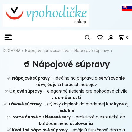
0
KUCHYŇA
Nápojové príslušenstvo
Nápojové súpravy
🥤 Nápojové súpravy
✅
Nápojové súpravy
– ideálne na prípravu a
servírovanie
kávy
,
čaju
či horúcich nápojov
✅
Čajové súpravy
– elegantné riešenie pre pohodové chvíle
v
domácnosti
✅
Kávové súpravy
– štýlový doplnok do modernej
kuchyne
aj
jedálne
✅
Porcelánové a sklenené sety
– praktické a estetické do
každodenného
stolovania
✅
Kvalitné nápojové súpravy
– spájajú funkčnosť, dizajn a