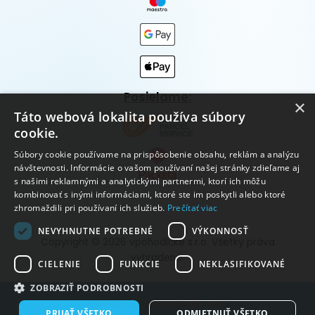
Posielame:
×
Táto webová lokalita používa súbory
cookie.
Súbory cookie používame na prispôsobenie obsahu, reklám a analýzu
návštevnosti. Informácie o vašom používaní našej stránky zdieľame aj
s našimi reklamnými a analytickými partnermi, ktorí ich môžu
kombinovať s inými informáciami, ktoré ste im poskytli alebo ktoré
zhromaždili pri používaní ich služieb.
Prečítať viac
NEVYHNUTNE POTREBNÉ
VÝKONNOSŤ
Copyright © 2026 vpohodičke s.r.o. Všetky práva
vyhradené.
CIELENIE
FUNKCIE
NEKLASIFIKOVANÉ
ZOBRAZIŤ PODROBNOSTI
Vytvorené systémom ClickEshop.sk
PRIJAŤ VŠETKO
ODMIETNUŤ VŠETKO