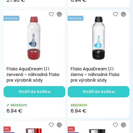
27.96 €
6.94 €
NOVINKA
NOVINKA
Fľaša AquaDream 1,1 l
Fľaša AquaDream 1,1 l
červená – náhradná fľaša
čierna – náhradná fľaša
pre výrobník sódy
pre výrobník sódy
Vložiť do košíka
Vložiť do košíka
skladom
skladom
6.94 €
6.94 €
5%
5%