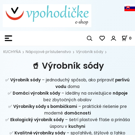
0
KUCHYŇA
Nápojové príslušenstvo
Výrobník sódy
🥤 Výrobník sódy
✅
Výrobník sódy
– jednoduchý spôsob, ako pripraviť
perlivú
vodu
doma
✅
Domáci výrobník sódy
– ideálny na osviežujúce
nápoje
bez zbytočných obalov
✅
Výrobníky sódy s bombičkami
– praktické riešenie pre
moderné
domácnosti
✅
Ekologický výrobník sódy
– šetrí plastové fľaše a prináša
úsporu v
kuchyni
✅
Kvalitné výrobníky sódy
– spoľahlivé, štýlové a ľahko