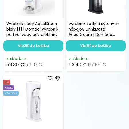
Výrobník sódy AquaDream
Výrobník sódy a sýtených
biely 1,1 l | Domáci výrobník
nápojov DrinkMate
perlivej vody bez elektriny
AquaDream | Domáca
sódovka 1,1 l
Vložiť do košíka
Vložiť do košíka
skladom
skladom
53.30 €
56.10 €
63.90 €
67.98 €
5%
AKCIA
NOVINKA