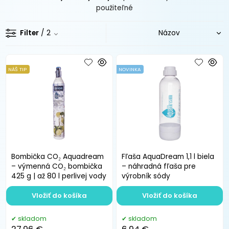
použiteľné
Filter
/ 2
NÁŠ TIP
NOVINKA
Bombička CO₂ Aquadream
Fľaša AquaDream 1,1 l biela
– výmenná CO₂ bombička
– náhradná fľaša pre
425 g | až 80 l perlivej vody
výrobník sódy
Vložiť do košíka
Vložiť do košíka
skladom
skladom