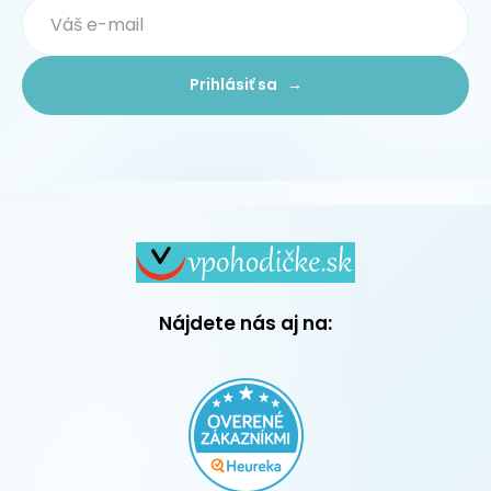
Prihlásiť sa →
Nájdete nás aj na: