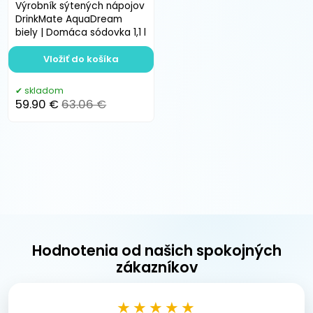
Výrobník sýtených nápojov
DrinkMate AquaDream
biely | Domáca sódovka 1,1 l
Vložiť do košíka
skladom
59.90 €
63.06 €
Hodnotenia od našich spokojných
zákazníkov
★★★★★