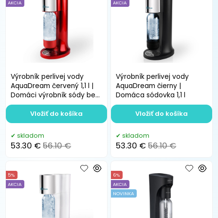
AKCIA
AKCIA
Výrobník perlivej vody
Výrobník perlivej vody
AquaDream červený 1,1 l |
AquaDream čierny |
Domáci výrobník sódy bez
Domáca sódovka 1,1 l
elektriny
Vložiť do košíka
Vložiť do košíka
skladom
skladom
53.30 €
56.10 €
53.30 €
56.10 €
5%
6%
AKCIA
AKCIA
NOVINKA