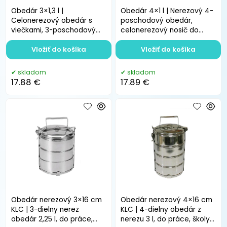
Obedár 3×1,3 l |
Obedár 4×1 l | Nerezový 4-
Celonerezový obedár s
poschodový obedár,
viečkami, 3-poschodový
celonerezový nosič do
nosič do práce a na cesty
práce a na cesty
Vložiť do košíka
Vložiť do košíka
skladom
skladom
17.88 €
17.89 €
Obedár nerezový 3×16 cm
Obedár nerezový 4×16 cm
KLC | 3-dielny nerez
KLC | 4-dielny obedár z
obedár 2,25 l, do práce,
nerezu 3 l, do práce, školy,