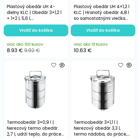
Plastový obedár UH 4-
Plastový obedár UH 4×1,2 l
dielny KLC | Obedár 3×1,2 l
KLC | Hranatý obedár 4,8 l
+ 1×2 l, 5,6 l,
so samostatnými viečkami,
viacposchodový, bez BPA
bez BPA
Vložiť do košíka
Vložiť do košíka
viac ako 100 kusov
viac ako 10 kusov
8.93 €
9.92 €
10.63 €
Termoobedár 3×0,9 l |
Termoobedár 3×1,1 l |
Nerezový termo obedár
Nerezový obedár 3,3 l,
2,7 l, udrží teplo, do práce
termo nádoba, do práce,