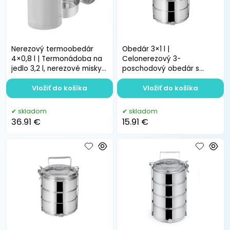
Nerezový termoobedár
Obedár 3×1 l |
4×0,8 l | Termonádoba na
Celonerezový 3-
jedlo 3,2 l, nerezové misky,
poschodový obedár s
BPA free
nerezovými miskami do
Vložiť do košíka
práce a na cesty
Vložiť do košíka
skladom
skladom
36.91 €
15.91 €