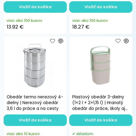
školy, na cesty
na cesty
Vložiť do košíka
Vložiť do košíka
viac ako 100 kusov
viac ako 100 kusov
13.92 €
18.27 €
Obedár termo nerezový 4-
Plastový obedár 3-dielny
dielny | Nerezový obedár
(1×2 l + 2×1,15 l) | Hranatý
3,6 l do práce a na cesty
obedár do práce, školy aj
na cesty
Vložiť do košíka
Vložiť do košíka
viac ako 10 kusov
skladom