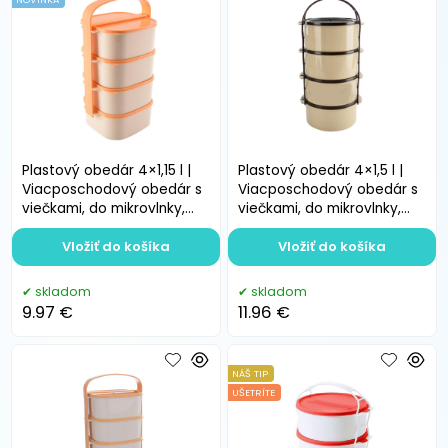
Plastový obedár 4×1,15 l |
Plastový obedár 4×1,5 l |
Viacposchodový obedár s
Viacposchodový obedár s
viečkami, do mikrovlnky,
viečkami, do mikrovlnky,
bez BPA
bez BPA
Vložiť do košíka
Vložiť do košíka
skladom
skladom
9.97 €
11.96 €
NÁŠ TIP
UŠETRÍTE