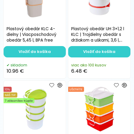
Plastový obedár KLC 4-
Plastový obedár UH 3×1,2 l
dielny | Viacposchodový
KLC | Trojdielny obedár s
obedár 5,45 l, BPA free
držiakom a uškami, 3,6 l,
bez BPA
Vložiť do košíka
Vložiť do košíka
skladom
viac ako 100 kusov
10.96 €
6.48 €
10%
UŠETRÍTE
NÁŠ TIP
7 zákazníkov Kúpilo