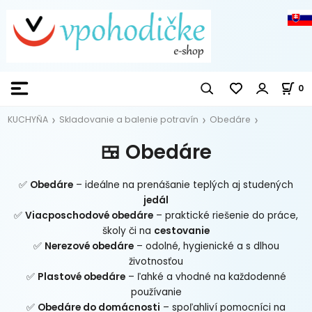
0
KUCHYŇA
Skladovanie a balenie potravín
Obedáre
🍱 Obedáre
✅
Obedáre
– ideálne na prenášanie teplých aj studených
jedál
✅
Viacposchodové obedáre
– praktické riešenie do práce,
školy či na
cestovanie
✅
Nerezové obedáre
– odolné, hygienické a s dlhou
životnosťou
✅
Plastové obedáre
– ľahké a vhodné na každodenné
používanie
✅
Obedáre do domácnosti
– spoľahliví pomocníci na