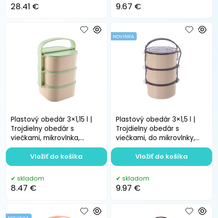
28.41 €
9.67 €
NOVINKA
Plastový obedár 3×1,15 l |
Plastový obedár 3×1,5 l |
Trojdielny obedár s
Trojdielny obedár s
viečkami, mikrovlnka,
viečkami, do mikrovlnky,
mraznička, bez BPA
chladničky, bez BPA
Vložiť do košíka
Vložiť do košíka
skladom
skladom
8.47 €
9.97 €
NOVINKA