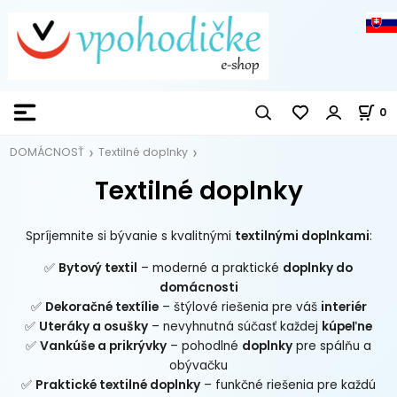
0
DOMÁCNOSŤ
Textilné doplnky
Textilné doplnky
Spríjemnite si bývanie s kvalitnými
textilnými doplnkami
:
✅
Bytový textil
– moderné a praktické
doplnky do
domácnosti
✅
Dekoračné textílie
– štýlové riešenia pre váš
interiér
✅
Uteráky a osušky
– nevyhnutná súčasť každej
kúpeľne
✅
Vankúše a prikrývky
– pohodlné
doplnky
pre spálňu a
obývačku
✅
Praktické textilné doplnky
– funkčné riešenia pre každú