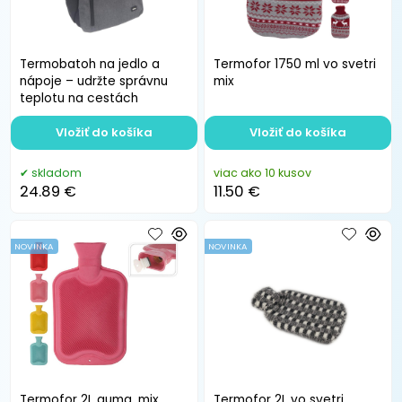
Termobatoh na jedlo a
Termofor 1750 ml vo svetri
nápoje – udržte správnu
mix
teplotu na cestách
Vložiť do košíka
Vložiť do košíka
skladom
viac ako 10 kusov
24.89 €
11.50 €
NOVINKA
NOVINKA
Termofor 2L guma, mix
Termofor 2L vo svetri