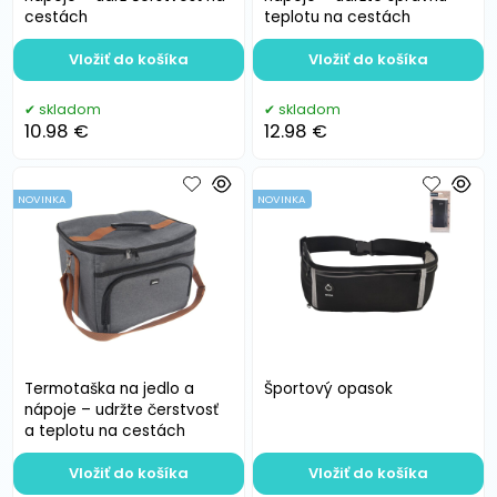
cestách
teplotu na cestách
Vložiť do košíka
Vložiť do košíka
skladom
skladom
10.98 €
12.98 €
NOVINKA
NOVINKA
Termotaška na jedlo a
Športový opasok
nápoje – udržte čerstvosť
a teplotu na cestách
Vložiť do košíka
Vložiť do košíka