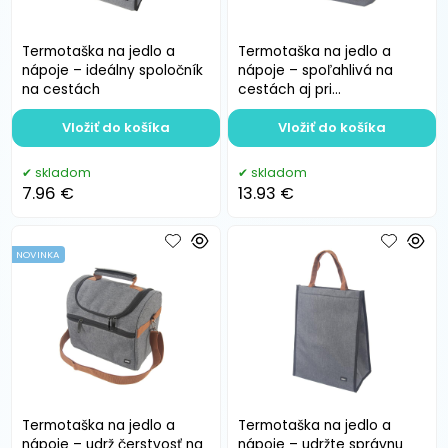
Termotaška na jedlo a
Termotaška na jedlo a
nápoje – ideálny spoločník
nápoje – spoľahlivá na
na cestách
cestách aj pri
každodennom používaní
Vložiť do košíka
Vložiť do košíka
skladom
skladom
7.96 €
13.93 €
NOVINKA
Termotaška na jedlo a
Termotaška na jedlo a
nápoje – udrž čerstvosť na
nápoje – udržte správnu