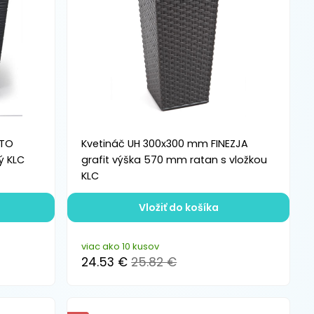
UTO
Kvetináč UH 300x300 mm FINEZJA
ý KLC
grafit výška 570 mm ratan s vložkou
KLC
Vložiť do košíka
viac ako 10 kusov
24.53 €
25.82 €