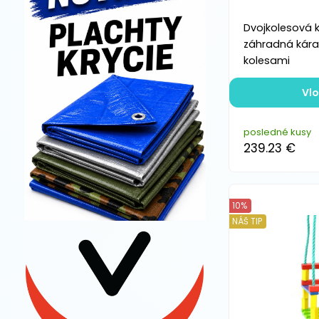
Dvojkolesová k
záhradná kára
kolesami
Vlo
posledné kusy
239.23 €
10%
NÁŠ TIP