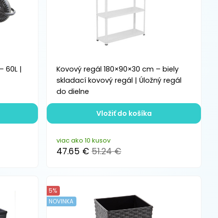
– 60L |
Kovový regál 180×90×30 cm – biely
skladací kovový regál | Úložný regál
do dielne
Vložiť do košíka
viac ako 10 kusov
47.65 €
51.24 €
5%
NOVINKA