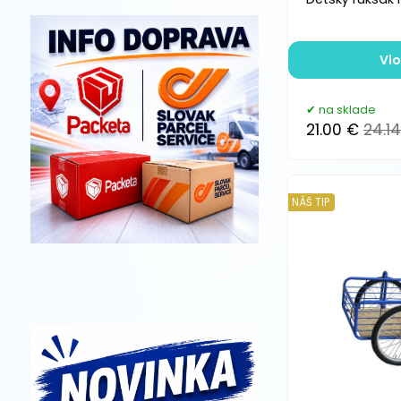
Vlo
na sklade
21.00 €
24.1
NÁŠ TIP