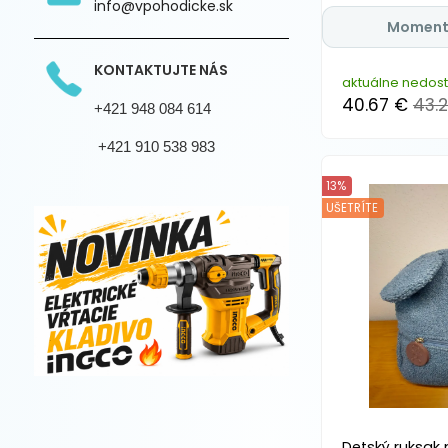
info@vpohodicke.sk
Moment
KONTAKTUJTE NÁS
aktuálne nedos
40.67 €
43.
+421 948 084 614
+421 910 538 983
13%
UŠETRÍTE
Detský ruksak