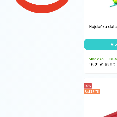
Hojdačka dets
Vlo
viac ako 100 kus
15.21 €
16.90
10%
UŠETRÍTE