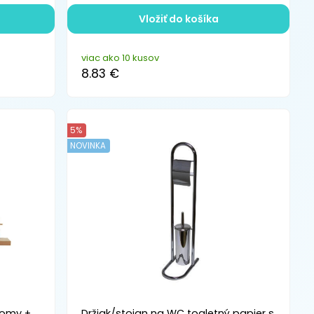
Vložiť do košíka
viac ako 10 kusov
8.83 €
5%
NOVINKA
domy +
Držiak/stojan na WC toaletný papier s