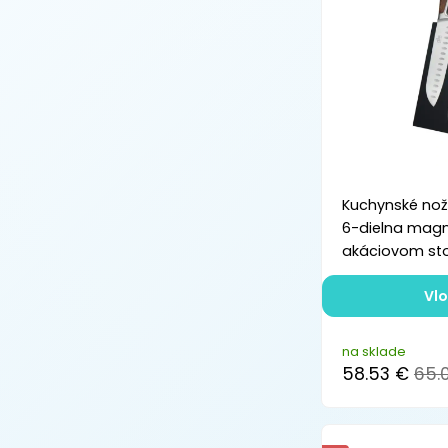
Kuchynské nože
6-dielna magn
akáciovom st
Vlo
na sklade
58.53 €
65.