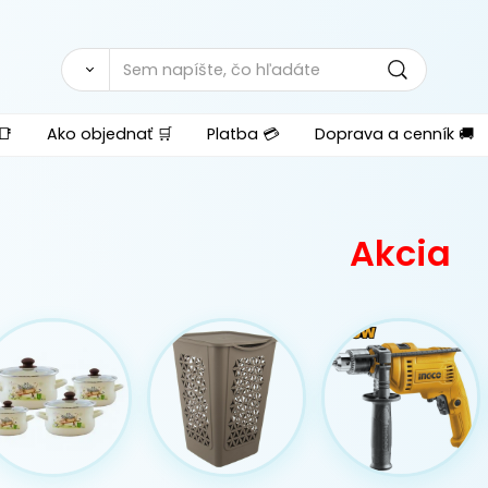
📑
Ako objednať 🛒
Platba 💳
Doprava a cenník 🚚
Akcia