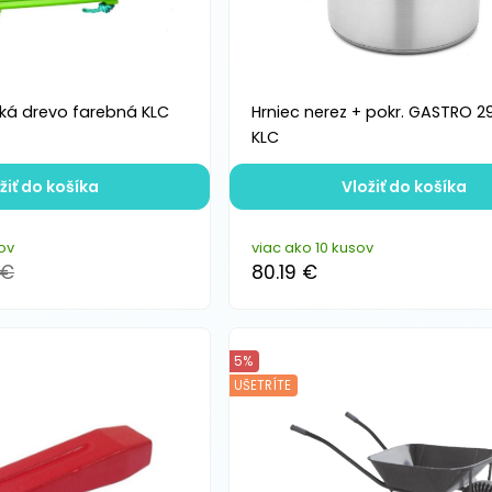
ká drevo farebná KLC
Hrniec nerez + pokr. GASTRO 2
KLC
žiť do košíka
Vložiť do košíka
ov
viac ako 10 kusov
 €
80.19 €
5%
UŠETRÍTE