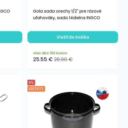
INGCO
Gola sada orechy 1/2" pre rázové
uťahováky, sada 14dielna INGCO
Vložiť do košíka
viac ako 100 kusov
25.55 €
26.90 €
8%
UŠETRÍTE