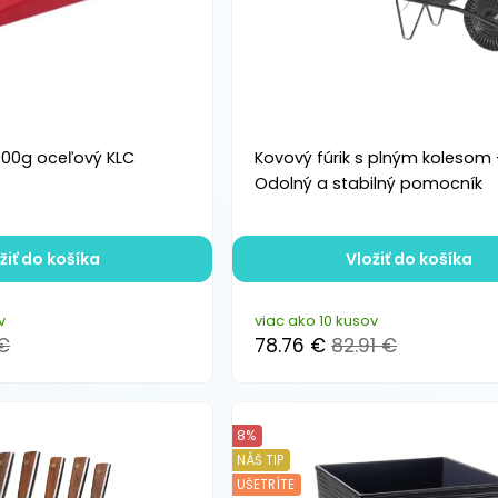
2000g oceľový KLC
Kovový fúrik s plným kolesom 
Odolný a stabilný pomocník
žiť do košíka
Vložiť do košíka
v
viac ako 10 kusov
 €
78.76 €
82.91 €
8%
NÁŠ TIP
UŠETRÍTE