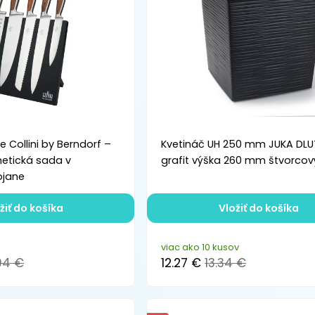
 Collini by Berndorf –
Kvetináč UH 250 mm JUKA DL
etická sada v
grafit výška 260 mm štvorcov
ojane
žiť do košíka
Vložiť do košíka
viac ako 10 kusov
04 €
12.27 €
13.34 €