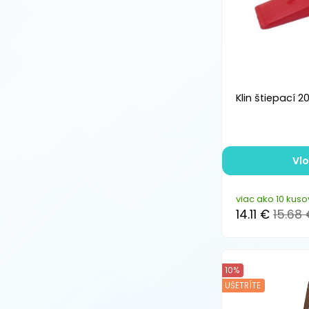
Klin štiepací 
Vlo
viac ako 10 kuso
14.11 €
15.68
10%
UŠETRÍTE