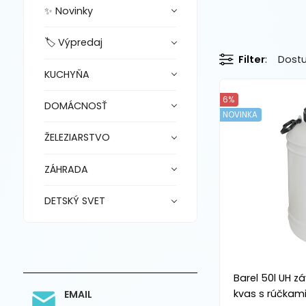
✨ Novinky
🏷️ Výpredaj
Filter
Dost
KUCHYŇA
6%
DOMÁCNOSŤ
NOVINKA
ŽELEZIARSTVO
ZÁHRADA
DETSKÝ SVET
Barel 50l UH z
kvas s rúčkam
EMAIL