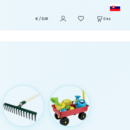
0
ks
€ / EUR