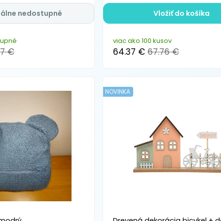
álne nedostupné
Vložiť do košíka
tupné
viac ako 100 kusov
27 €
64.37 €
67.76 €
NOVINKA
 modrý
Drevená dekorácia bicykel + 