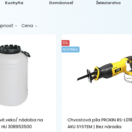
Kuchyňa
Domácnosť
Železiarstvo
upnosť
Cena
5%
NOVINKA
ávit.veko/ nádoba na
Chvostová píla PROKIN RS-L011
i HU 308953500
AKU SYSTEM | Bez náradia