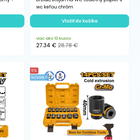
wc kefou chróm
Vložiť do košíka
viac ako 10 kusov
27.34 €
28.78 €
5%
NOVINKA