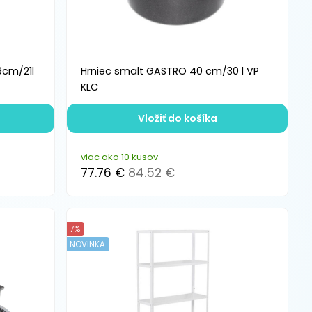
9cm/21l
Hrniec smalt GASTRO 40 cm/30 l VP
KLC
Vložiť do košíka
viac ako 10 kusov
77.76 €
84.52 €
7%
NOVINKA