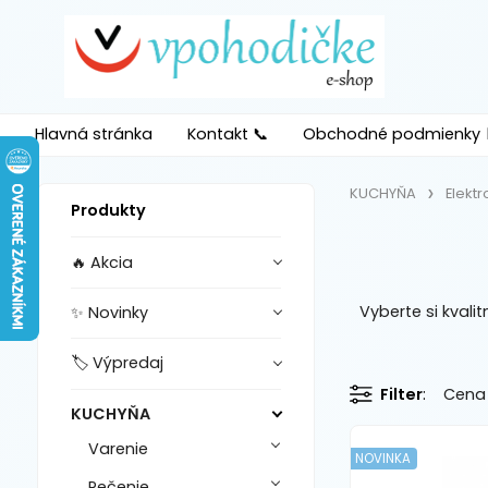
Hlavná stránka
Kontakt 📞
Obchodné podmienky 
KUCHYŇA
Elektr
Produkty
🔥 Akcia
Vyberte si kvali
✨ Novinky
🏷️ Výpredaj
Filter
Cena
KUCHYŇA
Varenie
NOVINKA
Pečenie