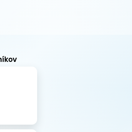
níkov