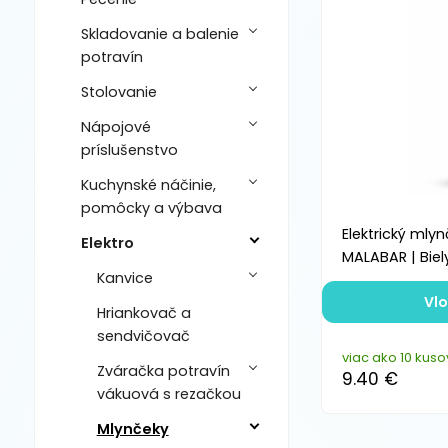
Skladovanie a balenie
potravín
Stolovanie
Nápojové
príslušenstvo
Kuchynské náčinie,
pomôcky a výbava
Elektrický mly
Elektro
MALABAR | Biely
Kanvice
Vlo
Hriankovač a
sendvičovač
viac ako 10 kuso
Zváračka potravín
9.40 €
vákuová s rezačkou
Mlynčeky