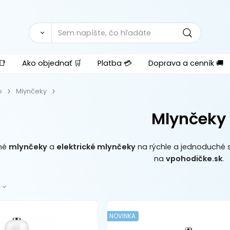
📑
Ako objednať 🛒
Platba 💳
Doprava a cenník 🚚
o
Mlynčeky
Mlynčeky
tné
mlynčeky
a
elektrické mlynčeky
na rýchle a jednoduché s
na
vpohodičke.sk
.
NOVINKA