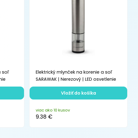
a soľ
Elektrický mlynček na korenie a soľ
nie
SARAWAK | Nerezový | LED osvetlenie
Vložiť do košíka
viac ako 10 kusov
9.38 €