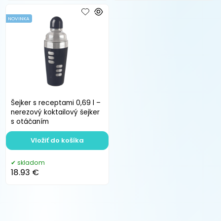
NOVINKA
Šejker s receptami 0,69 l –
nerezový koktailový šejker
s otáčaním
Vložiť do košíka
skladom
18.93 €