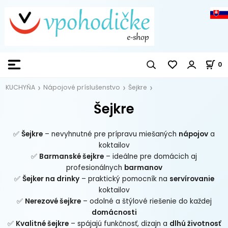
0
KUCHYŇA
Nápojové príslušenstvo
Šejkre
Šejkre
✅
Šejkre
– nevyhnutné pre prípravu miešaných
nápojov
a
koktailov
✅
Barmanské šejkre
– ideálne pre domácich aj
profesionálnych
barmanov
✅
Šejker na drinky
– praktický pomocník na
servírovanie
koktailov
✅
Nerezové šejkre
– odolné a štýlové riešenie do každej
domácnosti
✅
Kvalitné šejkre
– spájajú funkčnosť, dizajn a
dlhú životnosť