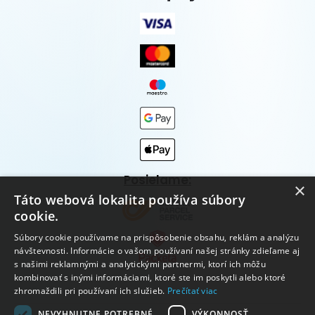
Posielame:
×
Táto webová lokalita používa súbory
cookie.
Súbory cookie používame na prispôsobenie obsahu, reklám a analýzu
návštevnosti. Informácie o vašom používaní našej stránky zdieľame aj
s našimi reklamnými a analytickými partnermi, ktorí ich môžu
kombinovať s inými informáciami, ktoré ste im poskytli alebo ktoré
zhromaždili pri používaní ich služieb.
Prečítať viac
NEVYHNUTNE POTREBNÉ
VÝKONNOSŤ