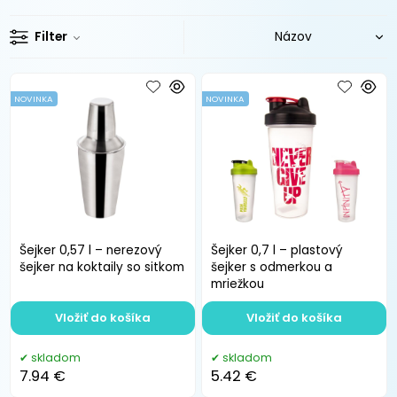
Filter
NOVINKA
NOVINKA
Šejker 0,57 l – nerezový
Šejker 0,7 l – plastový
šejker na koktaily so sitkom
šejker s odmerkou a
mriežkou
Vložiť do košíka
Vložiť do košíka
skladom
skladom
7.94 €
5.42 €