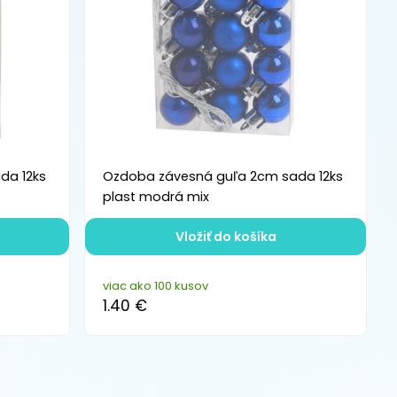
da 12ks
Ozdoba závesná guľa 2cm sada 12ks
plast modrá mix
Vložiť do košíka
viac ako 100 kusov
1.40 €