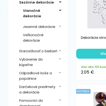
Sezónne dekorácie
Vianočné
dekorácie
Jesenné dekorácie
Veľkonočné
Dekorácia stro
dekorácie
Starostlivosť o bielizeň
Vlo
Vybavenie do
kúpeľne
viac ako 100 kus
2.05 €
Odpadkové koše a
popolnice
Darčekové predmety
NOVINKA
a dekorácie
Pomocníci do