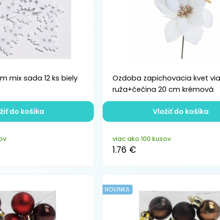
m mix sada 12 ks biely
Ozdoba zapichovacia kvet vi
ruža+čečina 20 cm krémová
žiť do košíka
Vložiť do košíka
ov
viac ako 100 kusov
1.76 €
NOVINKA