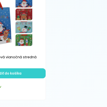
vá vianočná stredná
žiť do košíka
v