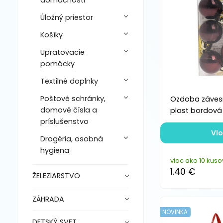
domácnosti
Úložný priestor
Košíky
Upratovacie
pomôcky
Textilné doplnky
Poštové schránky,
Ozdoba záves
domové čísla a
plast bordová
príslušenstvo
Vlo
Drogéria, osobná
hygiena
viac ako 10 kuso
1.40 €
ŽELEZIARSTVO
ZÁHRADA
NOVINKA
DETSKÝ SVET