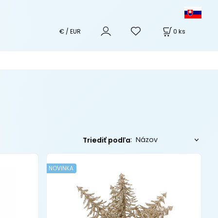
0
ks
€ / EUR
:
Triediť podľa
NOVINKA