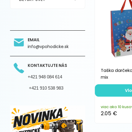
EMAIL
info@vpohodicke.sk
KONTAKTUJTE NÁS
Taška darčeko
+421 948 084 614
mix
+421 910 538 983
Vlo
viac ako 10 kuso
2.05 €