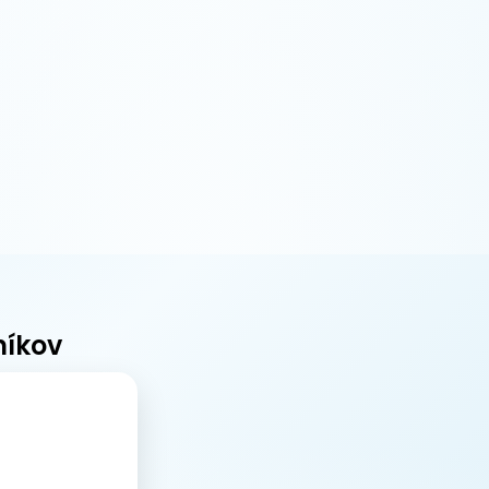
níkov