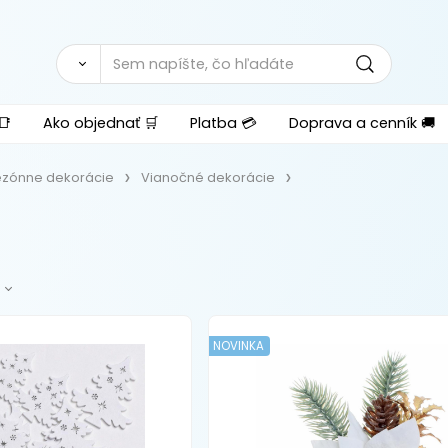
📑
Ako objednať 🛒
Platba 💳
Doprava a cenník 🚚
ezónne dekorácie
Vianočné dekorácie
NOVINKA