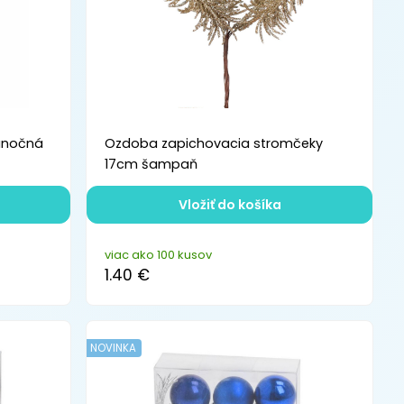
anočná
Ozdoba zapichovacia stromčeky
17cm šampaň
Vložiť do košíka
viac ako 100 kusov
1.40 €
NOVINKA