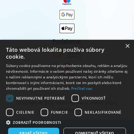
Posielame:
×
Táto webová lokalita používa súbory
cookie.
Súbory cookie používame na prispôsobenie obsahu, reklám a analýzu
návštevnosti. Informácie o vašom používaní našej stránky zdieľame aj
s našimi reklamnými a analytickými partnermi, ktorí ich môžu
kombinovať s inými informáciami, ktoré ste im poskytli alebo ktoré
zhromaždili pri používaní ich služieb.
Prečítať viac
NEVYHNUTNE POTREBNÉ
VÝKONNOSŤ
Copyright © 2026 vpohodičke s.r.o. Všetky práva
vyhradené.
CIELENIE
FUNKCIE
NEKLASIFIKOVANÉ
ZOBRAZIŤ PODROBNOSTI
Vytvorené systémom ClickEshop.sk
PRIJAŤ VŠETKO
ODMIETNUŤ VŠETKO