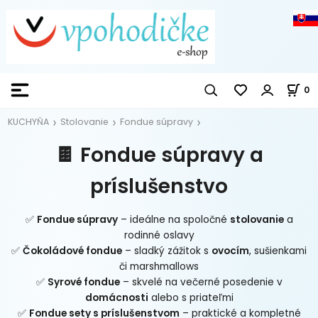
0
KUCHYŇA
Stolovanie
Fondue súpravy
🍫 Fondue súpravy a
príslušenstvo
✅
Fondue súpravy
– ideálne na spoločné
stolovanie
a
rodinné oslavy
✅
Čokoládové fondue
– sladký zážitok s
ovocím
, sušienkami
či marshmallows
✅
Syrové fondue
– skvelé na večerné posedenie v
domácnosti
alebo s priateľmi
✅
Fondue sety s príslušenstvom
– praktické a kompletné