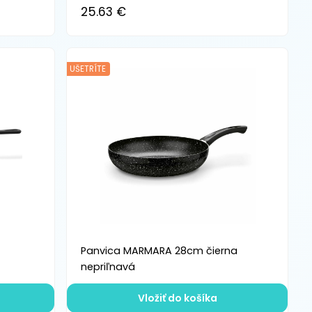
25.63 €
UŠETRÍTE
Panvica MARMARA 28cm čierna
nepriľnavá
Vložiť do košíka