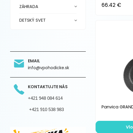
66.42 €
ZÁHRADA
DETSKÝ SVET
EMAIL
info@vpohodicke.sk
KONTAKTUJTE NÁS
+421 948 084 614
Panvica GRAND
+421 910 538 983
Vlo