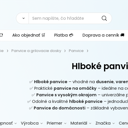
📑
Ako objednať 🛒
Platba 💳
Doprava a cenník 🚚
ie
Panvice a grilovacie dosky
Panvice
Hlboké panv
✅
Hlboké panvice
– vhodné na
dusenie
,
varen
✅ Praktické
panvice na omáčky
– ideálne na c
✅
Panvice s vysokým okrajom
– univerzálne p
✅ Odolné a kvalitné
hlboké panvice
– jednoduch
✅
Panvice do domácnosti
– základné vybaven
upnosť
Výrobca
Priemer
Materiál
Značka
Cen