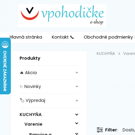
Hlavná stránka
Kontakt 📞
Obchodné podmienky 
KUCHYŇA
Varen
Produkty
🔥 Akcia
✨ Novinky
🏷️ Výpredaj
KUCHYŇA
Varenie
Filter
Dost
Panvice a