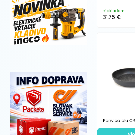
skladom
31.75 €
Panvica alu C
Vlo