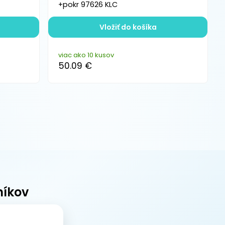
+pokr 97626 KLC
Vložiť do košíka
viac ako 10 kusov
50.09 €
níkov