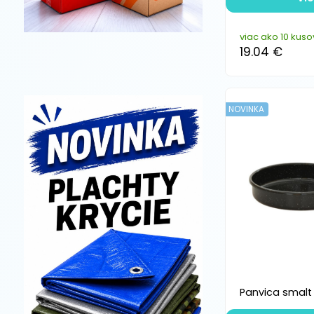
viac ako 10 kuso
19.04 €
NOVINKA
Panvica smalt