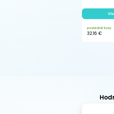
Vlo
posledné kusy
32.16 €
Hodn