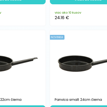
v
viac ako 10 kusov
24.16 €
NOVINKA
 22cm čierna
Panvica smalt 24cm čierna