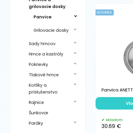
grilovacie dosky
NOVINKA
Panvice
Grilovacie dosky
Sady hrncov
Hrnce a kastróly
Pokrievky
Tlakové hrnce
Kotlíky a
Panvica ANETT
príslušenstvo
Rajnice
Vlo
Šunkovar
skladom
Paráky
30.69 €