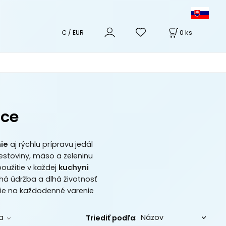
0
ks
€ / EUR
ice
ie
aj rýchlu prípravu jedál
estoviny, mäso a zeleninu
oužitie v každej
kuchyni
á údržba a dlhá životnosť
ie na každodenné varenie
:
a
Triediť podľa