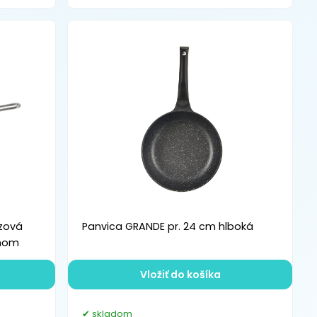
zová
Panvica GRANDE pr. 24 cm hlboká
chom
Vložiť do košíka
skladom