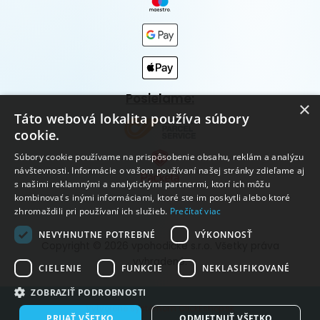
Posielame:
×
Táto webová lokalita používa súbory
cookie.
Súbory cookie používame na prispôsobenie obsahu, reklám a analýzu
návštevnosti. Informácie o vašom používaní našej stránky zdieľame aj
s našimi reklamnými a analytickými partnermi, ktorí ich môžu
kombinovať s inými informáciami, ktoré ste im poskytli alebo ktoré
zhromaždili pri používaní ich služieb.
Prečítať viac
NEVYHNUTNE POTREBNÉ
VÝKONNOSŤ
Copyright © 2026 vpohodičke s.r.o. Všetky práva
vyhradené.
CIELENIE
FUNKCIE
NEKLASIFIKOVANÉ
ZOBRAZIŤ PODROBNOSTI
Vytvorené systémom ClickEshop.sk
PRIJAŤ VŠETKO
ODMIETNUŤ VŠETKO