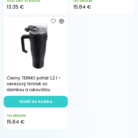
viac ako 10 kusov
na sklade
13.35 €
15.84 €
Čierny TERMO pohár 1,2 l –
nerezový hrnček so
slamkou a rukoväťou
Vložiť do košíka
na sklade
15.84 €