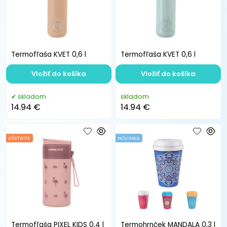
Termofľaša KVET 0,6 l
Termofľaša KVET 0,6 l
Vložiť do košíka
Vložiť do košíka
skladom
skladom
14.94 €
14.94 €
UŠETRÍTE
NOVINKA
Termofľaša PIXEL KIDS 0,4 l
Termohrnček MANDALA 0,3 l