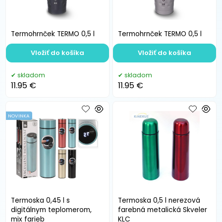
Termohrnček TERMO 0,5 l
Termohrnček TERMO 0,5 l
Vložiť do košíka
Vložiť do košíka
skladom
skladom
11.95 €
11.95 €
NOVINKA
Termoska 0,45 l s
Termoska 0,5 l nerezová
digitálnym teplomerom,
farebná metalická Skveler
mix farieb
KLC