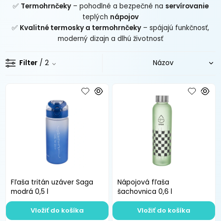
✅
Termohrnčeky
– pohodlné a bezpečné na
servírovanie
teplých
nápojov
✅
Kvalitné termosky a termohrnčeky
– spájajú funkčnosť,
moderný dizajn a dlhú životnosť
Filter
/ 2
Fľaša tritán uzáver Saga
Nápojová fľaša
modrá 0,5 l
šachovnica 0,6 l
Vložiť do košíka
Vložiť do košíka