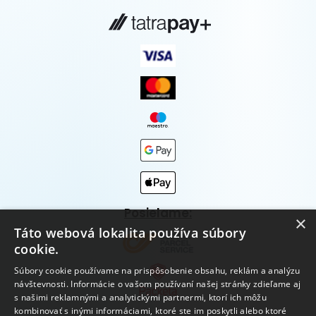
Posielame:
×
Táto webová lokalita používa súbory
cookie.
Súbory cookie používame na prispôsobenie obsahu, reklám a analýzu
návštevnosti. Informácie o vašom používaní našej stránky zdieľame aj
s našimi reklamnými a analytickými partnermi, ktorí ich môžu
kombinovať s inými informáciami, ktoré ste im poskytli alebo ktoré