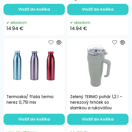
dvojitou stenou
seniorska termoska
Vložiť do košíka
Vložiť do košíka
skladom
skladom
14.94 €
14.94 €
Termoska/ fľaša termo
Zelený TERMO pohár 1,2 l –
nerez 0,75l mix
nerezový hrnček so
slamkou a rukoväťou
Vložiť do košíka
Vložiť do košíka