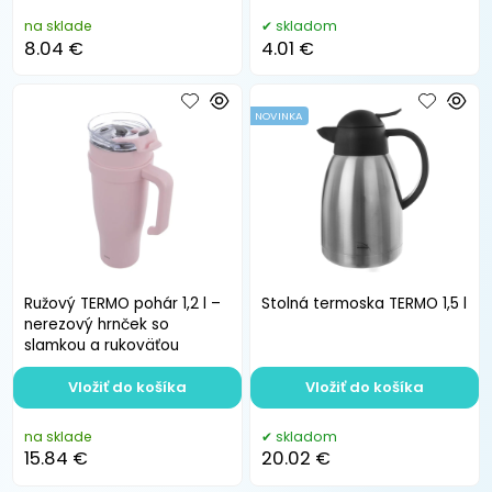
na sklade
skladom
8.04 €
4.01 €
NOVINKA
Ružový TERMO pohár 1,2 l –
Stolná termoska TERMO 1,5 l
nerezový hrnček so
slamkou a rukoväťou
Vložiť do košíka
Vložiť do košíka
na sklade
skladom
15.84 €
20.02 €