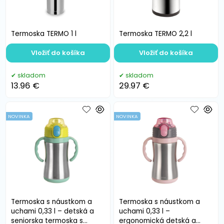
Termoska TERMO 1 l
Termoska TERMO 2,2 l
Vložiť do košíka
Vložiť do košíka
skladom
skladom
13.96 €
29.97 €
NOVINKA
NOVINKA
Termoska s náustkom a
Termoska s náustkom a
uchami 0,33 l – detská a
uchami 0,33 l –
seniorska termoska s
ergonomická detská a