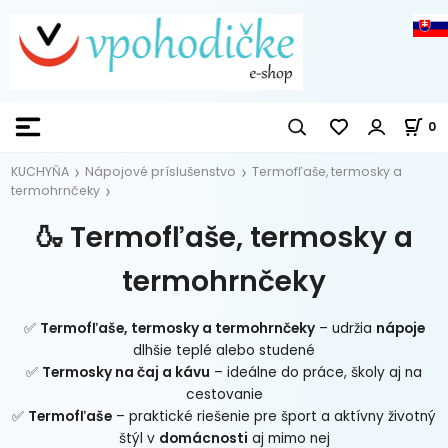
0
KUCHYŇA
Nápojové príslušenstvo
Termofľaše, termosky a
termohrnčeky
🍶 Termofľaše, termosky a
termohrnčeky
✅
Termofľaše, termosky a termohrnčeky
– udržia
nápoje
dlhšie teplé alebo studené
✅
Termosky na čaj a kávu
– ideálne do práce, školy aj na
cestovanie
✅
Termofľaše
– praktické riešenie pre šport a aktívny životný
štýl v
domácnosti
aj mimo nej