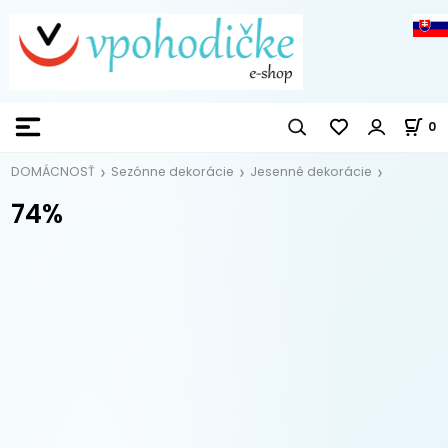
0
DOMÁCNOSŤ
Sezónne dekorácie
Jesenné dekorácie
74%