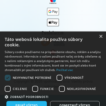
Posielame:
×
Táto webová lokalita používa súbory
cookie.
Súbory cookie používame na prispôsobenie obsahu, reklám a analýzu
návštevnosti. Informácie o vašom používaní našej stránky zdieľame aj
s našimi reklamnými a analytickými partnermi, ktorí ich môžu
kombinovať s inými informáciami, ktoré ste im poskytli alebo ktoré
zhromaždili pri používaní ich služieb.
Prečítať viac
NEVYHNUTNE POTREBNÉ
VÝKONNOSŤ
Copyright © 2026 vpohodičke s.r.o. Všetky práva
vyhradené.
CIELENIE
FUNKCIE
NEKLASIFIKOVANÉ
ZOBRAZIŤ PODROBNOSTI
Vytvorené systémom ClickEshop.sk
PRIJAŤ VŠETKO
ODMIETNUŤ VŠETKO