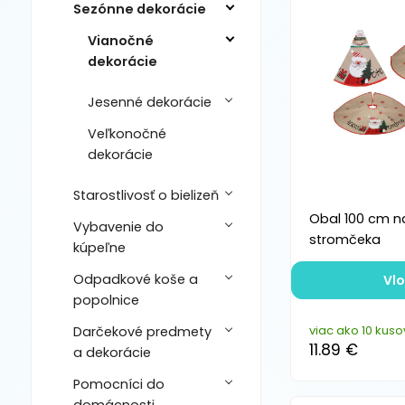
Sezónne dekorácie
Vianočné
dekorácie
Jesenné dekorácie
Veľkonočné
dekorácie
Starostlivosť o bielizeň
Obal 100 cm n
Vybavenie do
stromčeka
kúpeľne
Odpadkové koše a
Vlo
popolnice
viac ako 10 kuso
Darčekové predmety
11.89 €
a dekorácie
Pomocníci do