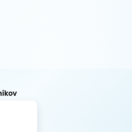
níkov