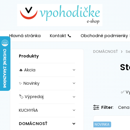
Hlavná stránka
Kontakt 📞
Obchodné podmienky 
DOMÁCNOSŤ
S
Produkty
St
🔥 Akcia
✨ Novinky
✅ Vy
🏷️ Výpredaj
Filter
Cena
KUCHYŇA
DOMÁCNOSŤ
NOVINKA