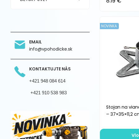
8.19 €
NOVINKA
EMAIL
info@vpohodicke.sk
KONTAKTUJTE NÁS
+421 948 084 614
+421 910 538 983
Stojan na vian
– 37×35×11,2 
Vlo