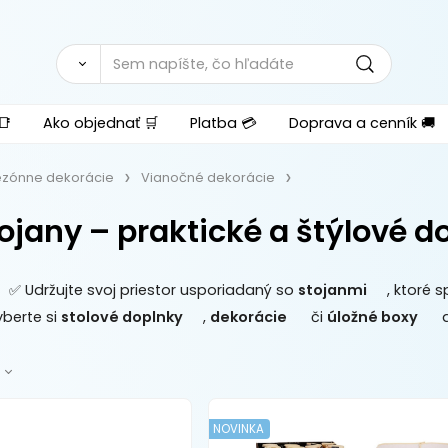
📑
Ako objednať 🛒
Platba 💳
Doprava a cenník 🚚
ezónne dekorácie
Vianočné dekorácie
ojany – praktické a štýlové 
✅ Udržujte svoj priestor usporiadaný so
stojanmi
, ktoré 
berte si
stolové doplnky
,
dekorácie
či
úložné boxy
a
NOVINKA