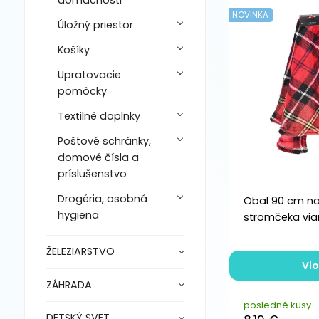
domácnosti
NOVINKA
Úložný priestor
Košíky
Upratovacie
pomôcky
Textilné doplnky
Poštové schránky,
domové čísla a
príslušenstvo
Drogéria, osobná
Obal 90 cm na
hygiena
stromčeka via
ŽELEZIARSTVO
Vlo
ZÁHRADA
posledné kusy
DETSKÝ SVET