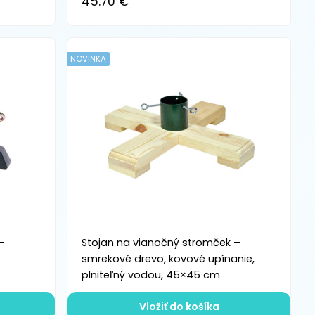
45.70 €
NOVINKA
–
Stojan na vianočný stromček –
smrekové drevo, kovové upínanie,
plniteľný vodou, 45×45 cm
Vložiť do košíka