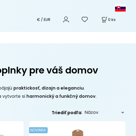
0
ks
€ / EUR
doplnky pre váš domov
spájajú
praktickosť, dizajn a eleganciu
.
 vytvorte si
harmonický a funkčný domov
.
:
Triediť podľa
NOVINKA