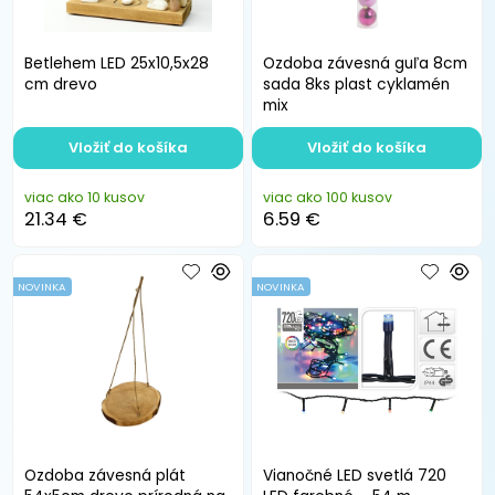
Betlehem LED 25x10,5x28
Ozdoba závesná guľa 8cm
cm drevo
sada 8ks plast cyklamén
mix
Vložiť do košíka
Vložiť do košíka
viac ako 10 kusov
viac ako 100 kusov
21.34 €
6.59 €
NOVINKA
NOVINKA
Ozdoba závesná plát
Vianočné LED svetlá 720