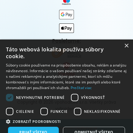
Posielame:
×
Táto webová lokalita používa súbory
cookie.
Súbory cookie používame na prispôsobenie obsahu, reklám a analýzu
návštevnosti. Informácie o vašom používaní našej stránky zdieľame aj
s našimi reklamnými a analytickými partnermi, ktorí ich môžu
kombinovať s inými informáciami, ktoré ste im poskytli alebo ktoré
zhromaždili pri používaní ich služieb.
Prečítať viac
NEVYHNUTNE POTREBNÉ
VÝKONNOSŤ
Copyright © 2026 vpohodičke s.r.o. Všetky práva
vyhradené.
CIELENIE
FUNKCIE
NEKLASIFIKOVANÉ
ZOBRAZIŤ PODROBNOSTI
Vytvorené systémom ClickEshop.sk
PRIJAŤ VŠETKO
ODMIETNUŤ VŠETKO