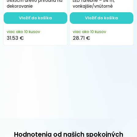
54x5cm drevo prírodná na
LED farebné – 54 m,
dekorovanie
vonkajšie/vnútorné
Vložiť do košíka
Vložiť do košíka
viac ako 10 kusov
viac ako 10 kusov
31.53 €
28.71 €
Hodnotenia od našich spokojných