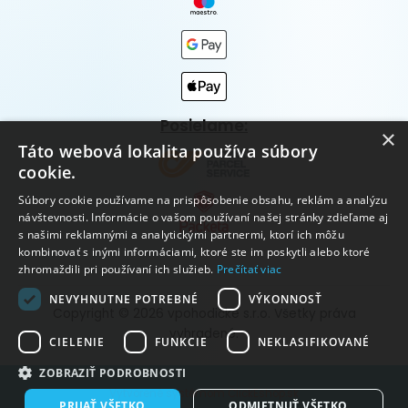
Posielame:
×
Táto webová lokalita používa súbory
cookie.
Súbory cookie používame na prispôsobenie obsahu, reklám a analýzu
návštevnosti. Informácie o vašom používaní našej stránky zdieľame aj
s našimi reklamnými a analytickými partnermi, ktorí ich môžu
kombinovať s inými informáciami, ktoré ste im poskytli alebo ktoré
zhromaždili pri používaní ich služieb.
Prečítať viac
NEVYHNUTNE POTREBNÉ
VÝKONNOSŤ
Copyright © 2026 vpohodičke s.r.o. Všetky práva
vyhradené.
CIELENIE
FUNKCIE
NEKLASIFIKOVANÉ
ZOBRAZIŤ PODROBNOSTI
Vytvorené systémom ClickEshop.sk
PRIJAŤ VŠETKO
ODMIETNUŤ VŠETKO