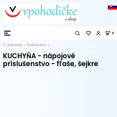
0
🏷️ Výpredaj
Železiarstvo
KUCHYŇA - nápojové
príslušenstvo - fľaše, šejkre