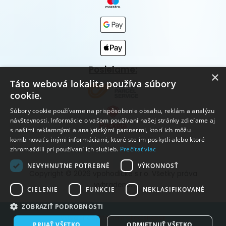
Posielame:
×
Táto webová lokalita používa súbory
cookie.
Súbory cookie používame na prispôsobenie obsahu, reklám a analýzu
návštevnosti. Informácie o vašom používaní našej stránky zdieľame aj
s našimi reklamnými a analytickými partnermi, ktorí ich môžu
kombinovať s inými informáciami, ktoré ste im poskytli alebo ktoré
zhromaždili pri používaní ich služieb.
Prečítať viac
NEVYHNUTNE POTREBNÉ
VÝKONNOSŤ
Copyright © 2026 vpohodičke s.r.o. Všetky práva
vyhradené.
CIELENIE
FUNKCIE
NEKLASIFIKOVANÉ
ZOBRAZIŤ PODROBNOSTI
Vytvorené systémom ClickEshop.sk
PRIJAŤ VŠETKO
ODMIETNUŤ VŠETKO