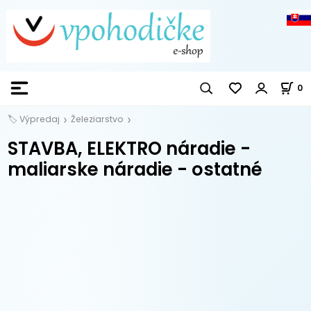
0
🏷️ Výpredaj
Železiarstvo
STAVBA, ELEKTRO náradie -
maliarske náradie - ostatné