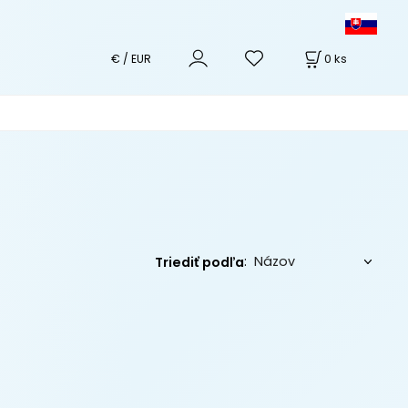
0
ks
€ / EUR
:
Triediť podľa