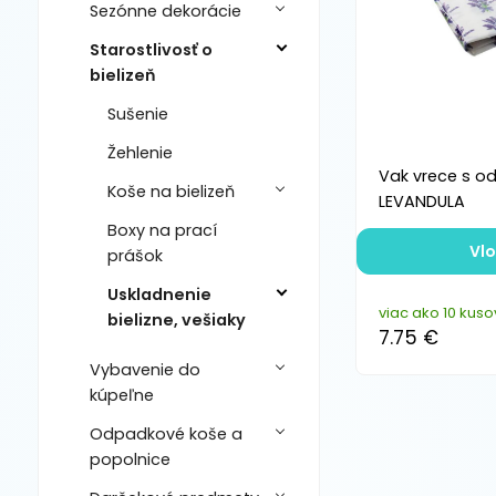
Sezónne dekorácie
Starostlivosť o
bielizeň
Sušenie
Žehlenie
Vak vrece s o
Koše na bielizeň
LEVANDULA
Boxy na prací
Vlo
prášok
Uskladnenie
viac ako 10 kuso
bielizne, vešiaky
7.75 €
Vybavenie do
kúpeľne
Odpadkové koše a
popolnice