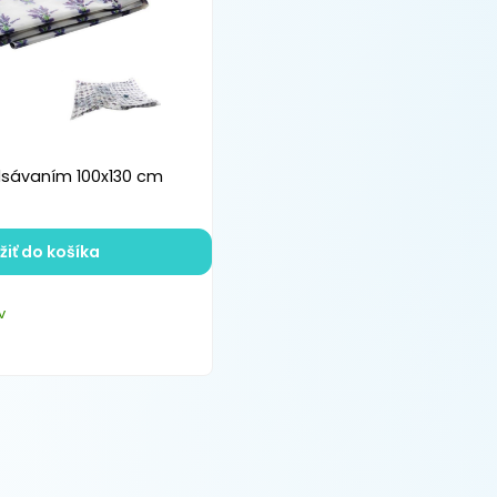
dsávaním 100x130 cm
žiť do košíka
v