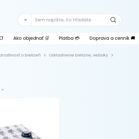
📑
Ako objednať 🛒
Platba 💳
Doprava a cenník 🚚
arostlivosť o bielizeň
Uskladnenie bielizne, vešiaky