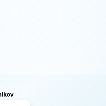
níkov