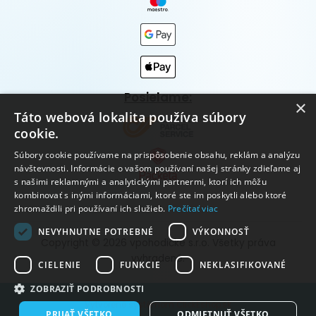
Posielame:
×
Táto webová lokalita používa súbory
cookie.
Súbory cookie používame na prispôsobenie obsahu, reklám a analýzu
návštevnosti. Informácie o vašom používaní našej stránky zdieľame aj
s našimi reklamnými a analytickými partnermi, ktorí ich môžu
kombinovať s inými informáciami, ktoré ste im poskytli alebo ktoré
zhromaždili pri používaní ich služieb.
Prečítať viac
NEVYHNUTNE POTREBNÉ
VÝKONNOSŤ
Copyright © 2026 vpohodičke s.r.o. Všetky práva
vyhradené.
CIELENIE
FUNKCIE
NEKLASIFIKOVANÉ
ZOBRAZIŤ PODROBNOSTI
Vytvorené systémom ClickEshop.sk
PRIJAŤ VŠETKO
ODMIETNUŤ VŠETKO