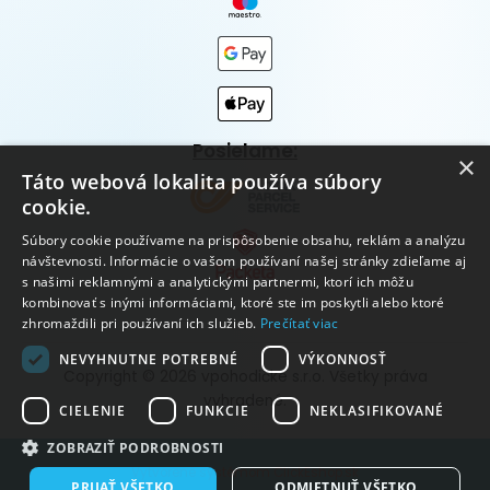
Posielame:
×
Táto webová lokalita používa súbory
cookie.
Súbory cookie používame na prispôsobenie obsahu, reklám a analýzu
návštevnosti. Informácie o vašom používaní našej stránky zdieľame aj
s našimi reklamnými a analytickými partnermi, ktorí ich môžu
kombinovať s inými informáciami, ktoré ste im poskytli alebo ktoré
zhromaždili pri používaní ich služieb.
Prečítať viac
NEVYHNUTNE POTREBNÉ
VÝKONNOSŤ
Copyright © 2026 vpohodičke s.r.o. Všetky práva
vyhradené.
CIELENIE
FUNKCIE
NEKLASIFIKOVANÉ
ZOBRAZIŤ PODROBNOSTI
Vytvorené systémom ClickEshop.sk
PRIJAŤ VŠETKO
ODMIETNUŤ VŠETKO