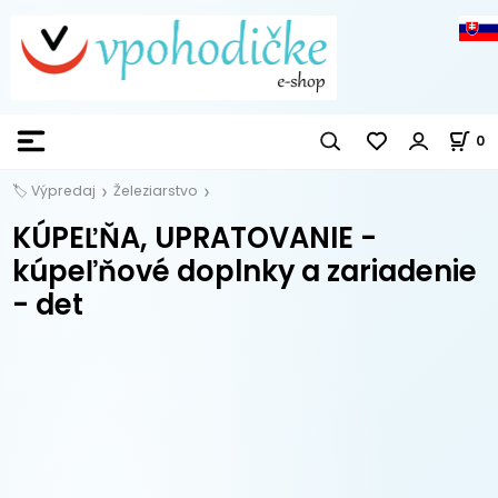
0
🏷️ Výpredaj
Železiarstvo
KÚPEĽŇA, UPRATOVANIE -
kúpeľňové doplnky a zariadenie
- det