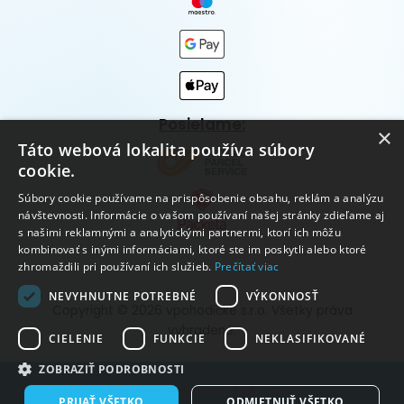
Posielame:
×
Táto webová lokalita používa súbory
cookie.
Súbory cookie používame na prispôsobenie obsahu, reklám a analýzu
návštevnosti. Informácie o vašom používaní našej stránky zdieľame aj
s našimi reklamnými a analytickými partnermi, ktorí ich môžu
kombinovať s inými informáciami, ktoré ste im poskytli alebo ktoré
zhromaždili pri používaní ich služieb.
Prečítať viac
NEVYHNUTNE POTREBNÉ
VÝKONNOSŤ
Copyright © 2026 vpohodičke s.r.o. Všetky práva
vyhradené.
CIELENIE
FUNKCIE
NEKLASIFIKOVANÉ
ZOBRAZIŤ PODROBNOSTI
Vytvorené systémom ClickEshop.sk
PRIJAŤ VŠETKO
ODMIETNUŤ VŠETKO