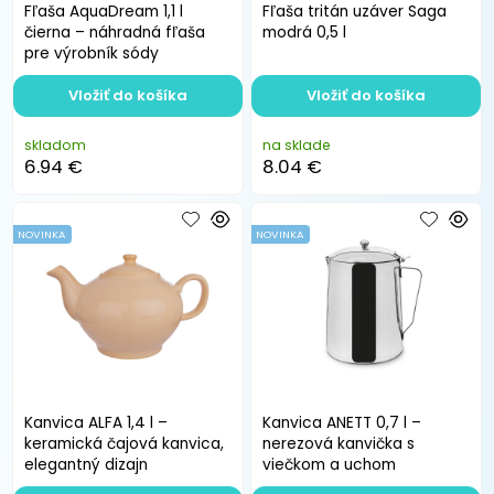
Fľaša AquaDream 1,1 l
Fľaša tritán uzáver Saga
čierna – náhradná fľaša
modrá 0,5 l
pre výrobník sódy
Vložiť do košíka
Vložiť do košíka
skladom
na sklade
6.94 €
8.04 €
NOVINKA
NOVINKA
Kanvica ALFA 1,4 l –
Kanvica ANETT 0,7 l –
keramická čajová kanvica,
nerezová kanvička s
elegantný dizajn
viečkom a uchom