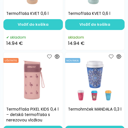
Termofľaša KVET 0,6 l
Termofľaša KVET 0,6 l
Vložiť do košíka
Vložiť do košíka
skladom
skladom
14.94 €
14.94 €
UŠETRÍTE
NOVINKA
Termofľaša PIXEL KIDS 0,4 l
Termohrnček MANDALA 0,3 l
– detská termofľaša s
nerezovou vložkou