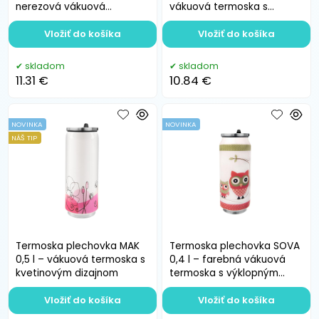
nerezová vákuová
vákuová termoska s
termoska
výklopným pítkom
Vložiť do košíka
Vložiť do košíka
skladom
skladom
11.31 €
10.84 €
NOVINKA
NOVINKA
NÁŠ TIP
Termoska plechovka MAK
Termoska plechovka SOVA
0,5 l – vákuová termoska s
0,4 l – farebná vákuová
kvetinovým dizajnom
termoska s výklopným
pítkom
Vložiť do košíka
Vložiť do košíka