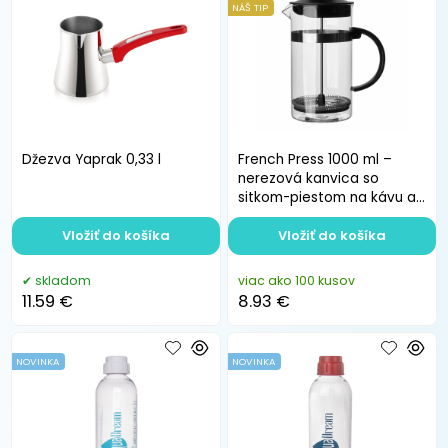
NÁŠ TIP
Džezva Yaprak 0,33 l
French Press 1000 ml –
nerezová kanvica so
sitkom-piestom na kávu a
čaj
Vložiť do košíka
Vložiť do košíka
skladom
viac ako 100 kusov
11.59 €
8.93 €
NOVINKA
NOVINKA