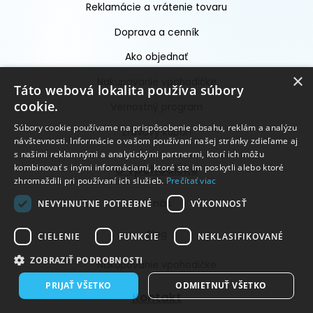
Reklamácie a vrátenie tovaru
Doprava a cenník
Ako objednať
×
Nakupovanie vpohodičke
Táto webová lokalita používa súbory
cookie.
Vernostný program
Súbory cookie používame na prispôsobenie obsahu, reklám a analýzu
Zľavový kupón
návštevnosti. Informácie o vašom používaní našej stránky zdieľame aj
s našimi reklamnými a analytickými partnermi, ktorí ich môžu
kombinovať s inými informáciami, ktoré ste im poskytli alebo ktoré
O vpohodičke
zhromaždili pri používaní ich služieb.
Prečítať viac
O nás
NEVYHNUTNE POTREBNÉ
VÝKONNOSŤ
Blog
CIELENIE
FUNKCIE
NEKLASIFIKOVANÉ
ZOBRAZIŤ PODROBNOSTI
Nakupovanie vpohodičke
PRIJAŤ VŠETKO
ODMIETNUŤ VŠETKO
Kontakt