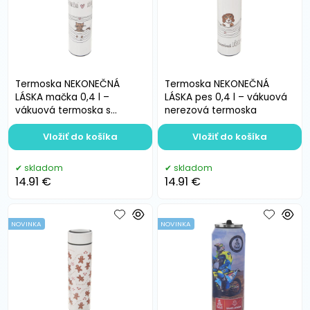
Termoska NEKONEČNÁ
Termoska NEKONEČNÁ
LÁSKA mačka 0,4 l –
LÁSKA pes 0,4 l – vákuová
vákuová termoska s
nerezová termoska
viečkom na závit
Vložiť do košíka
Vložiť do košíka
skladom
skladom
14.91 €
14.91 €
NOVINKA
NOVINKA