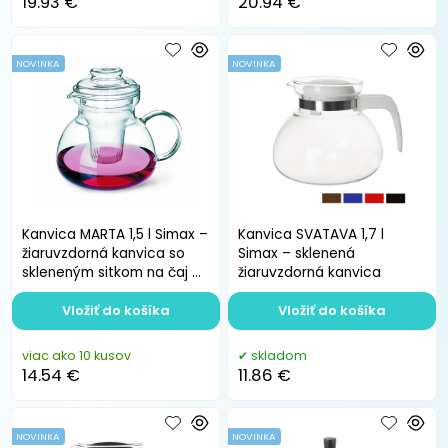
19.93 €
20.94 €
NOVINKA
NOVINKA
Kanvica MARTA 1,5 l Simax –
Kanvica SVATAVA 1,7 l
žiaruvzdorná kanvica so
Simax – sklenená
skleneným sitkom na čaj a
žiaruvzdorná kanvica
bylinky
Vložiť do košíka
Vložiť do košíka
viac ako 10 kusov
skladom
14.54 €
11.86 €
NOVINKA
NOVINKA