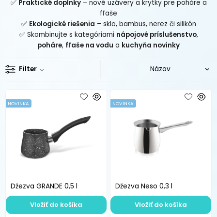
✅
Praktické doplnky
– nové uzávery a krytky pre poháre a
fľaše
✅
Ekologické riešenia
– sklo, bambus, nerez či silikón
✅ Skombinujte s kategóriami
nápojové príslušenstvo
,
poháre
,
fľaše na vodu
a
kuchyňa novinky
Filter
NOVINKA
NOVINKA
Džezva GRANDE 0,5 l
Džezva Neso 0,3 l
Vložiť do košíka
Vložiť do košíka