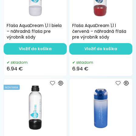
Fľaša AquaDream 1,1 l biela
Fľaša AquaDream 1,1 l
– náhradná fľaša pre
červená – náhradná fľaša
výrobník sódy
pre výrobník sódy
Vložiť do košíka
Vložiť do košíka
skladom
skladom
6.94 €
6.94 €
NOVINKA