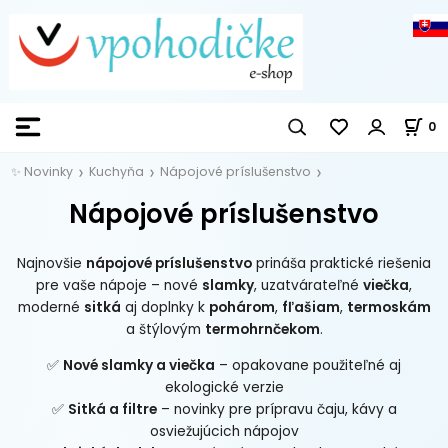
0
✨ Novinky
Kuchyňa
Nápojové príslušenstvo
Nápojové príslušenstvo
Najnovšie
nápojové príslušenstvo
prináša praktické riešenia
pre vaše nápoje – nové
slamky
, uzatvárateľné
viečka
,
moderné
sitká
aj doplnky k
pohárom
,
fľašiam
,
termoskám
a štýlovým
termohrnčekom
.
✅
Nové slamky a viečka
– opakovane použiteľné aj
ekologické verzie
✅
Sitká a filtre
– novinky pre prípravu čaju, kávy a
osviežujúcich nápojov