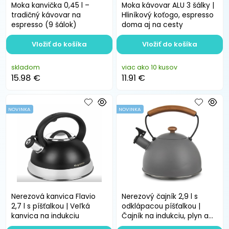
Moka kanvička 0,45 l –
Moka kávovar ALU 3 šálky |
tradičný kávovar na
Hliníkový koťogo, espresso
espresso (9 šálok)
doma aj na cesty
Vložiť do košíka
Vložiť do košíka
skladom
viac ako 10 kusov
15.98 €
11.91 €
NOVINKA
NOVINKA
Nerezová kanvica Flavio
Nerezový čajník 2,9 l s
2,7 l s píšťalkou | Veľká
odklápacou píšťalkou |
kanvica na indukciu
Čajník na indukciu, plyn a
sklokeramiku