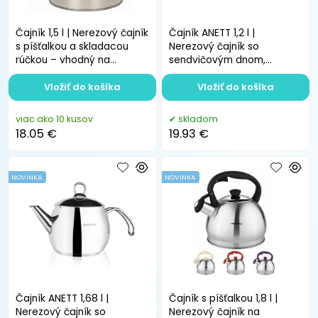
Čajník 1,5 l | Nerezový čajník
Čajník ANETT 1,2 l |
s píšťalkou a skladacou
Nerezový čajník so
rúčkou – vhodný na
sendvičovým dnom,
indukciu
vhodný na indukciu
Vložiť do košíka
Vložiť do košíka
viac ako 10 kusov
skladom
18.05 €
19.93 €
NOVINKA
NOVINKA
Čajník ANETT 1,68 l |
Čajník s píšťalkou 1,8 l |
Nerezový čajník so
Nerezový čajník na