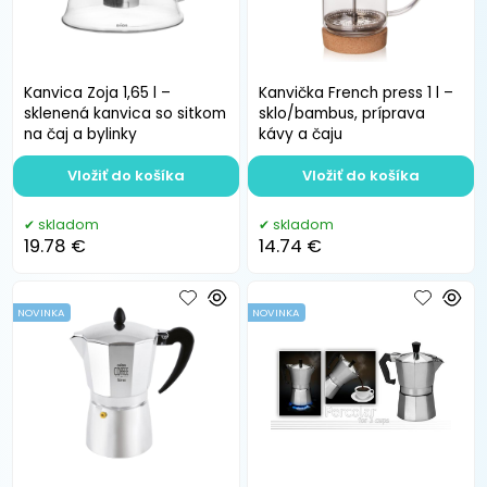
Kanvica Zoja 1,65 l –
Kanvička French press 1 l –
sklenená kanvica so sitkom
sklo/bambus, príprava
na čaj a bylinky
kávy a čaju
Vložiť do košíka
Vložiť do košíka
skladom
skladom
19.78 €
14.74 €
NOVINKA
NOVINKA