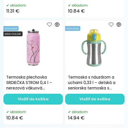
skladom
skladom
11.31 €
10.84 €
NOVINKA
NOVINKA
NEW COLOR
Termoska plechovka
Termoska s náustkom a
SRDIEČKA STROM 0,4 l –
uchami 0,33 l – detská a
nerezová vákuová
seniorska termoska s
termoska
dvojitou stenou
Vložiť do košíka
Vložiť do košíka
skladom
skladom
10.84 €
14.94 €