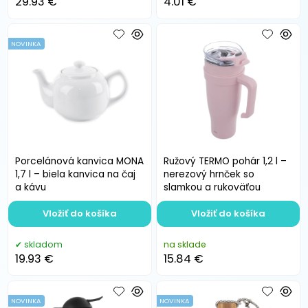
29.93 €
4.01 €
NOVINKA
Porcelánová kanvica MONA
Ružový TERMO pohár 1,2 l –
1,7 l – biela kanvica na čaj
nerezový hrnček so
a kávu
slamkou a rukoväťou
Vložiť do košíka
Vložiť do košíka
skladom
na sklade
19.93 €
15.84 €
NOVINKA
NOVINKA