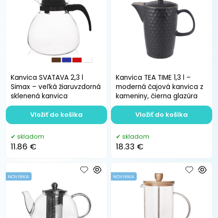
Kanvica SVATAVA 2,3 l
Kanvica TEA TIME 1,3 l –
Simax – veľká žiaruvzdorná
moderná čajová kanvica z
sklenená kanvica
kameniny, čierna glazúra
Vložiť do košíka
Vložiť do košíka
skladom
skladom
11.86 €
18.33 €
NOVINKA
NOVINKA