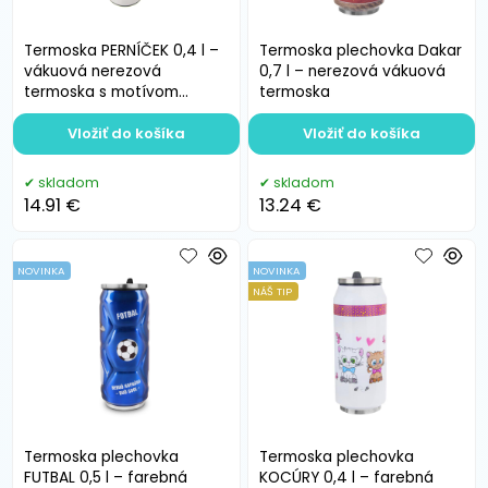
Termoska PERNÍČEK 0,4 l –
Termoska plechovka Dakar
vákuová nerezová
0,7 l – nerezová vákuová
termoska s motívom
termoska
perníčka
Vložiť do košíka
Vložiť do košíka
skladom
skladom
14.91 €
13.24 €
NOVINKA
NOVINKA
NÁŠ TIP
Termoska plechovka
Termoska plechovka
FUTBAL 0,5 l – farebná
KOCÚRY 0,4 l – farebná