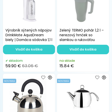
Výrobník sýtených nápojov
Zelený TERMO pohár 1,2 l –
DrinkMate AquaDream
nerezový hrnček so
biely | Domáca sódovka 1,1 l
slamkou a rukoväťou
Vložiť do košíka
Vložiť do košíka
skladom
na sklade
59.90 €
63.06 €
15.84 €
NOVINKA
NOVINKA