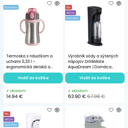
NOVINKA
6%
AKCIA
NOVINKA
Termoska s náustkom a
Výrobník sódy a sýtených
uchami 0,33 l –
nápojov DrinkMate
ergonomická detská a
AquaDream | Domáca
seniorska termoska
sódovka 1,1 l
Vložiť do košíka
Vložiť do košíka
skladom
skladom
14.94 €
63.90 €
67.98 €
5%
AKCIA
NOVINKA