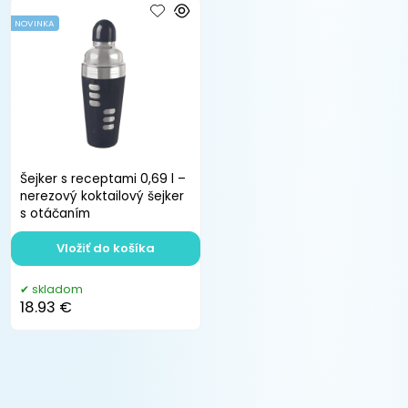
NOVINKA
Šejker s receptami 0,69 l –
nerezový koktailový šejker
s otáčaním
Vložiť do košíka
skladom
18.93 €