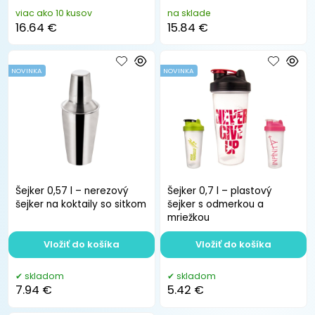
viac ako 10 kusov
na sklade
16.64 €
15.84 €
NOVINKA
NOVINKA
Šejker 0,57 l – nerezový
Šejker 0,7 l – plastový
šejker na koktaily so sitkom
šejker s odmerkou a
mriežkou
Vložiť do košíka
Vložiť do košíka
skladom
skladom
7.94 €
5.42 €