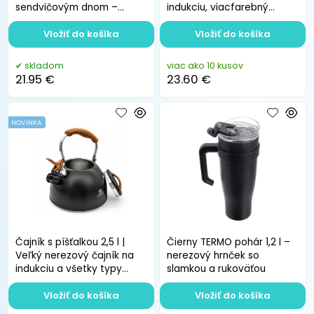
sendvičovým dnom –
indukciu, viacfarebný
vhodný na indukciu
moderný dizajn
Vložiť do košíka
Vložiť do košíka
skladom
viac ako 10 kusov
21.95 €
23.60 €
NOVINKA
Čajník s píšťalkou 2,5 l |
Čierny TERMO pohár 1,2 l –
Veľký nerezový čajník na
nerezový hrnček so
indukciu a všetky typy
slamkou a rukoväťou
sporákov
Vložiť do košíka
Vložiť do košíka