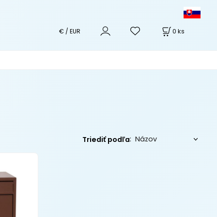
0
ks
€ / EUR
:
Triediť podľa