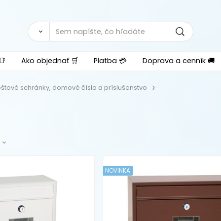
📑
Ako objednať 🛒
Platba 💳
Doprava a cenník 🚚
štové schránky, domové čísla a príslušenstvo
NOVINKA