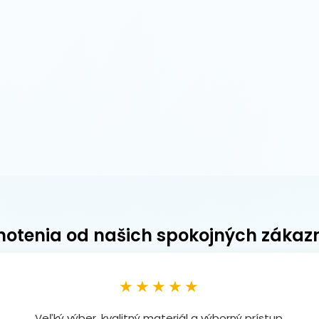
otenia od našich spokojných zákaz
★★★★★
Veľký výber, kvalitný materiál a výborný prístup.