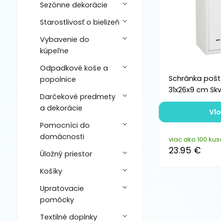
Sezónne dekorácie
Starostlivosť o bielizeň
Vybavenie do
kúpeľne
Odpadkové koše a
Schránka pošt
popolnice
31x26x9 cm Skv
Darčekové predmety
a dekorácie
Vlo
Pomocníci do
domácnosti
viac ako 100 kus
23.95 €
Úložný priestor
Košíky
Upratovacie
pomôcky
Textilné doplnky