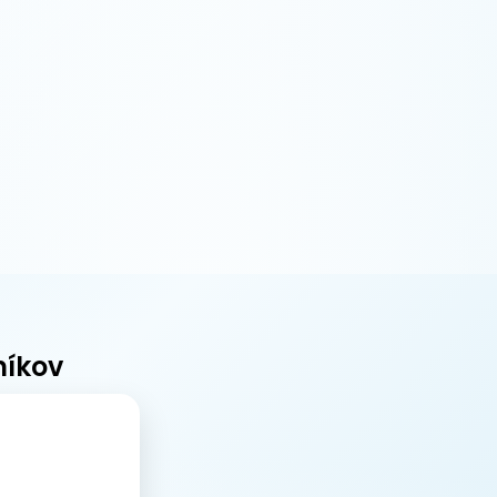
níkov