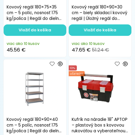
Kovový regál 180×75×35
Kovový regál 180×90×30
cm – 5 políc, nosnosť 175
cm – biely skladací kovový
kg/polica | Regál do dielne,
regál | Úložný regál do
skladu
dielne
Vložiť do košíka
Vložiť do košíka
viac ako 10 kusov
viac ako 10 kusov
45.56 €
47.65 €
51.24 €
10%
UŠETRÍTE
Kovový regál 180×90×40
Kufrík na náradie 18" APTOP
cm – 5 políc, nosnosť 175
– plastový box s kovovou
kg/polica | Regál do dielne,
rukoväťou a vyberateľnou