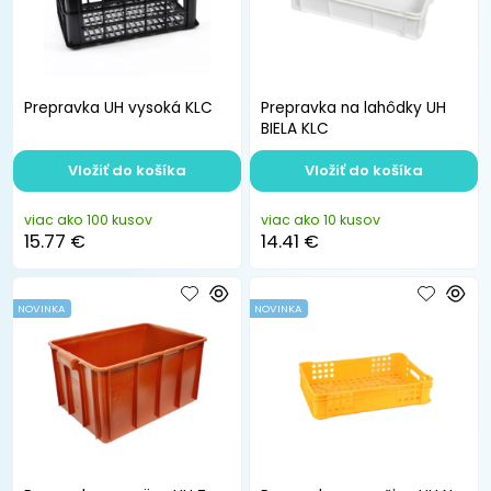
Prepravka UH vysoká KLC
Prepravka na lahôdky UH
BIELA KLC
Vložiť do košíka
Vložiť do košíka
viac ako 100 kusov
viac ako 10 kusov
15.77 €
14.41 €
NOVINKA
NOVINKA