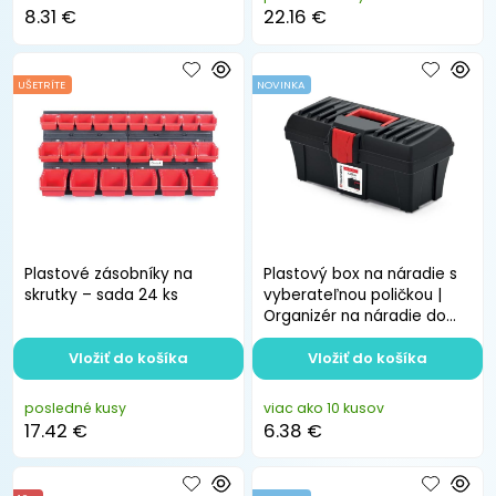
8.31 €
22.16 €
UŠETRÍTE
NOVINKA
Plastové zásobníky na
Plastový box na náradie s
skrutky – sada 24 ks
vyberateľnou poličkou |
Organizér na náradie do
dielne a garáže
Vložiť do košíka
Vložiť do košíka
posledné kusy
viac ako 10 kusov
17.42 €
6.38 €