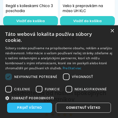
Regál s kolieskami Chico 3
Veko k prepravkám na
poschodia
mäso UH KLC
Vložiť do košíka
Vložiť do košíka
×
skladom
viac ako 10 kusov
Táto webová lokalita používa súbory
19.81 €
10.51 €
cookie.
Súbory cookie používame na prispôsobenie obsahu, reklám a analýzu
návštevnosti. Informácie o vašom používaní našej stránky zdieľame aj
s našimi reklamnými a analytickými partnermi, ktorí ich môžu
kombinovať s inými informáciami, ktoré ste im poskytli alebo ktoré
zhromaždili pri používaní ich služieb.
Prečítať viac
NEVYHNUTNE POTREBNÉ
VÝKONNOSŤ
CIELENIE
FUNKCIE
NEKLASIFIKOVANÉ
Hodnotenia od našich spokojných
zákazníkov
ZOBRAZIŤ PODROBNOSTI
PRIJAŤ VŠETKO
ODMIETNUŤ VŠETKO
★★★★★