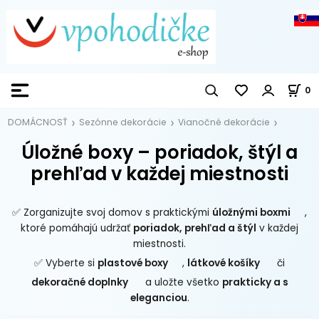
0
DOMÁCNOSŤ
Sezónne dekorácie
Vianočné dekorácie
Úložné boxy – poriadok, štýl a
prehľad v každej miestnosti
✅ Zorganizujte svoj domov s praktickými
úložnými boxmi
,
ktoré pomáhajú udržať
poriadok, prehľad a štýl
v každej
miestnosti.
✅ Vyberte si
plastové boxy
,
látkové košíky
či
dekoračné doplnky
a uložte všetko
prakticky a s
eleganciou
.