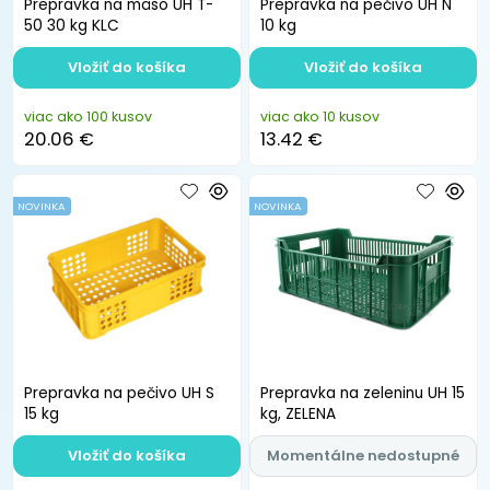
Prepravka na mäso UH T-
Prepravka na pečivo UH N
50 30 kg KLC
10 kg
Vložiť do košíka
Vložiť do košíka
viac ako 100 kusov
viac ako 10 kusov
20.06 €
13.42 €
NOVINKA
NOVINKA
Prepravka na pečivo UH S
Prepravka na zeleninu UH 15
15 kg
kg, ZELENA
Vložiť do košíka
Momentálne nedostupné