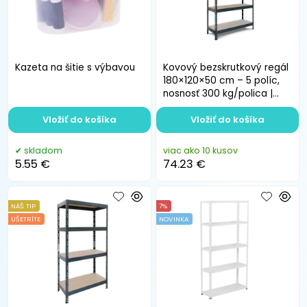
Kazeta na šitie s výbavou
Kovový bezskrutkový regál
180×120×50 cm – 5 políc,
nosnosť 300 kg/polica |
Regál do dielne
Vložiť do košíka
Vložiť do košíka
skladom
viac ako 10 kusov
5.55 €
74.23 €
NÁŠ TIP
7%
UŠETRÍTE
NOVINKA