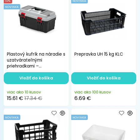
10%
NOVINKA
NOVINKA
Plastový kufrík na náradie s
Prepravka UH 15 kg KLC
uzatvárateľnými
priehradkami –
vyberateľný organizér
Vložiť do košíka
Vložiť do košíka
viac ako 10 kusov
viac ako 100 kusov
15.61 €
17.34 €
6.69 €
NOVINKA
NOVINKA