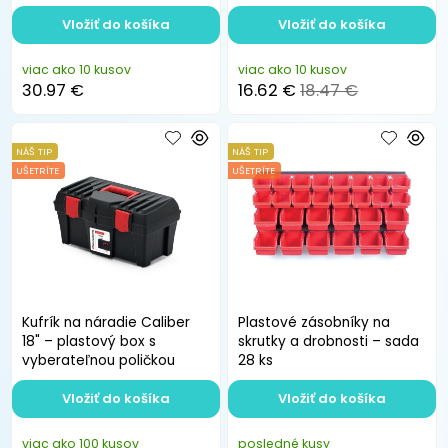
skladu
poličkou
Vložiť do košíka
Vložiť do košíka
viac ako 10 kusov
viac ako 10 kusov
30.97 €
16.62 €
18.47 €
NÁŠ TIP
NÁŠ TIP
UŠETRÍTE
UŠETRÍTE
Kufrík na náradie Caliber
Plastové zásobníky na
18" – plastový box s
skrutky a drobnosti – sada
vyberateľnou poličkou
28 ks
Vložiť do košíka
Vložiť do košíka
viac ako 100 kusov
posledné kusy