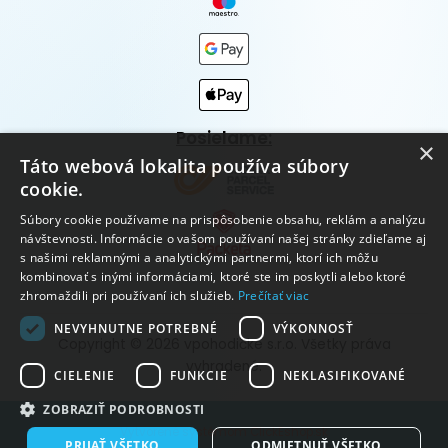
Posielame:
×
Táto webová lokalita používa súbory
cookie.
Súbory cookie používame na prispôsobenie obsahu, reklám a analýzu
návštevnosti. Informácie o vašom používaní našej stránky zdieľame aj
s našimi reklamnými a analytickými partnermi, ktorí ich môžu
kombinovať s inými informáciami, ktoré ste im poskytli alebo ktoré
zhromaždili pri používaní ich služieb.
Prečítať viac
NEVYHNUTNE POTREBNÉ
VÝKONNOSŤ
Copyright © 2026 vpohodičke s.r.o. Všetky práva
vyhradené.
CIELENIE
FUNKCIE
NEKLASIFIKOVANÉ
ZOBRAZIŤ PODROBNOSTI
Vytvorené systémom ClickEshop.sk
PRIJAŤ VŠETKO
ODMIETNUŤ VŠETKO