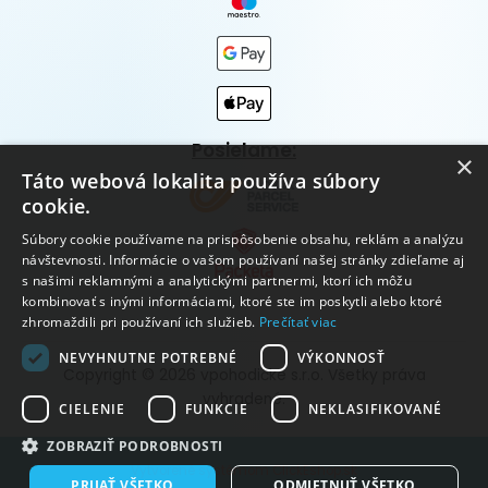
Posielame:
×
Táto webová lokalita používa súbory
cookie.
Súbory cookie používame na prispôsobenie obsahu, reklám a analýzu
návštevnosti. Informácie o vašom používaní našej stránky zdieľame aj
s našimi reklamnými a analytickými partnermi, ktorí ich môžu
kombinovať s inými informáciami, ktoré ste im poskytli alebo ktoré
zhromaždili pri používaní ich služieb.
Prečítať viac
NEVYHNUTNE POTREBNÉ
VÝKONNOSŤ
Copyright © 2026 vpohodičke s.r.o. Všetky práva
vyhradené.
CIELENIE
FUNKCIE
NEKLASIFIKOVANÉ
ZOBRAZIŤ PODROBNOSTI
Vytvorené systémom ClickEshop.sk
PRIJAŤ VŠETKO
ODMIETNUŤ VŠETKO