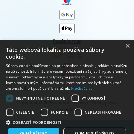
Posielame:
×
Táto webová lokalita používa súbory
cookie.
Súbory cookie používame na prispôsobenie obsahu, reklám a analýzu
návštevnosti. Informácie o vašom používaní našej stránky zdieľame aj
s našimi reklamnými a analytickými partnermi, ktorí ich môžu
kombinovať s inými informáciami, ktoré ste im poskytli alebo ktoré
zhromaždili pri používaní ich služieb.
Prečítať viac
NEVYHNUTNE POTREBNÉ
VÝKONNOSŤ
Copyright © 2026 vpohodičke s.r.o. Všetky práva
vyhradené.
CIELENIE
FUNKCIE
NEKLASIFIKOVANÉ
ZOBRAZIŤ PODROBNOSTI
Vytvorené systémom ClickEshop.sk
PRIJAŤ VŠETKO
ODMIETNUŤ VŠETKO