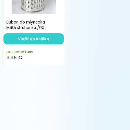
Bubon do mlynčeka
M90/struhanku /001
Vložiť do košíka
posledné kusy
6.68 €