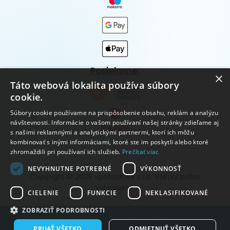
Posielame:
×
Táto webová lokalita používa súbory
cookie.
Súbory cookie používame na prispôsobenie obsahu, reklám a analýzu
návštevnosti. Informácie o vašom používaní našej stránky zdieľame aj
s našimi reklamnými a analytickými partnermi, ktorí ich môžu
kombinovať s inými informáciami, ktoré ste im poskytli alebo ktoré
zhromaždili pri používaní ich služieb.
Prečítať viac
NEVYHNUTNE POTREBNÉ
VÝKONNOSŤ
Copyright © 2026 vpohodičke s.r.o. Všetky práva
vyhradené.
CIELENIE
FUNKCIE
NEKLASIFIKOVANÉ
ZOBRAZIŤ PODROBNOSTI
Vytvorené systémom ClickEshop.sk
PRIJAŤ VŠETKO
ODMIETNUŤ VŠETKO