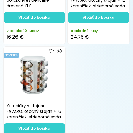
polička President line
FAVARO, otočný stojan + 12
drevená KLC
koreničiek, strieborná sada
Vložiť do košíka
Vložiť do košíka
viac ako 10 kusov
posledné kusy
16.26 €
24.75 €
NOVINKA
Koreničky v stojane
FAVARO, otočný stojan + 16
koreničiek, strieborná sada
Vložiť do košíka