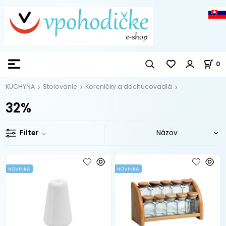
0
KUCHYŇA
Stolovanie
Koreničky a dochucovadlá
32%
Filter
NOVINKA
NOVINKA