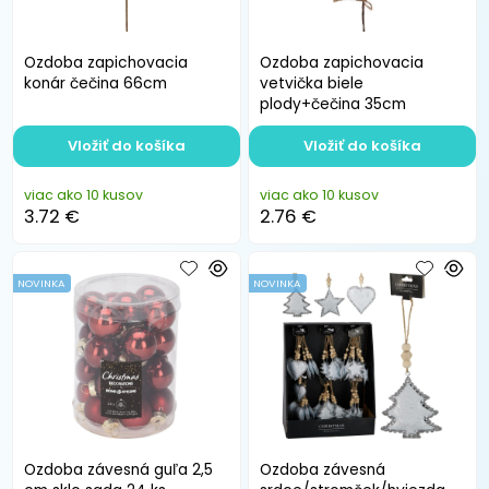
Ozdoba zapichovacia
Ozdoba zapichovacia
konár čečina 66cm
vetvička biele
plody+čečina 35cm
Vložiť do košíka
Vložiť do košíka
viac ako 10 kusov
viac ako 10 kusov
3.72 €
2.76 €
NOVINKA
NOVINKA
Ozdoba závesná guľa 2,5
Ozdoba závesná