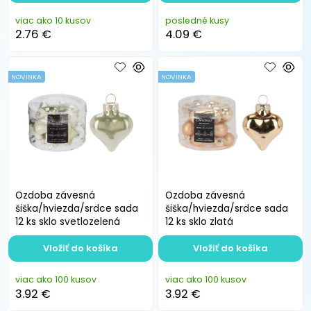
viac ako 10 kusov
posledné kusy
2.76 €
4.09 €
NOVINKA
NOVINKA
Ozdoba závesná
Ozdoba závesná
šiška/hviezda/srdce sada
šiška/hviezda/srdce sada
12 ks sklo svetlozelená
12 ks sklo zlatá
Vložiť do košíka
Vložiť do košíka
viac ako 100 kusov
viac ako 100 kusov
3.92 €
3.92 €