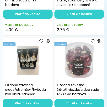
cm sklo sada 24 ks
srdce/stromček/hviezda
bordová
kov biela+strieborná
Vložiť do košíka
Vložiť do košíka
viac ako 100 kusov
viac ako 10 kusov
4.09 €
2.76 €
NOVINKA
NOVINKA
Ozdoba závesná
Ozdoba závesná
srdce/stromček/hviezda
šiška/hviezda/srdce sada
kov biela+šampaň
12 ks sklo bordová
Vložiť do košíka
Vložiť do košíka