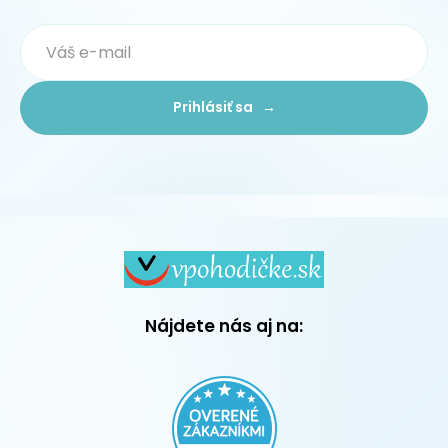
Prihlásiť sa →
Nájdete nás aj na: