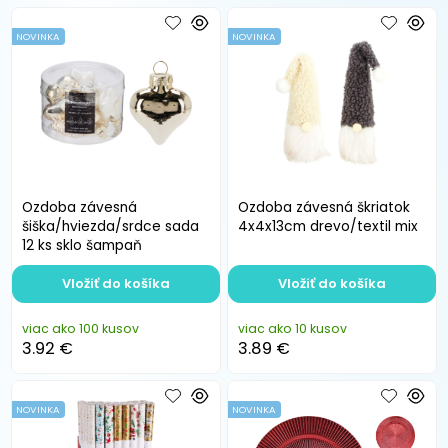
NOVINKA
NOVINKA
Ozdoba závesná
Ozdoba závesná škriatok
šiška/hviezda/srdce sada
4x4x13cm drevo/textil mix
12 ks sklo šampaň
Vložiť do košíka
Vložiť do košíka
viac ako 100 kusov
viac ako 10 kusov
3.92 €
3.89 €
NOVINKA
NOVINKA