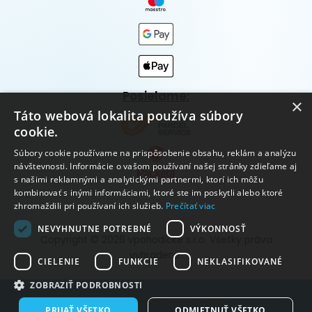
Posielame:
×
Táto webová lokalita používa súbory
cookie.
Súbory cookie používame na prispôsobenie obsahu, reklám a analýzu
návštevnosti. Informácie o vašom používaní našej stránky zdieľame aj
s našimi reklamnými a analytickými partnermi, ktorí ich môžu
kombinovať s inými informáciami, ktoré ste im poskytli alebo ktoré
zhromaždili pri používaní ich služieb.
Prečítať viac
NEVYHNUTNE POTREBNÉ
VÝKONNOSŤ
Copyright © 2026 vpohodičke s.r.o. Všetky práva
vyhradené.
CIELENIE
FUNKCIE
NEKLASIFIKOVANÉ
ZOBRAZIŤ PODROBNOSTI
Vytvorené systémom ClickEshop.sk
PRIJAŤ VŠETKO
ODMIETNUŤ VŠETKO