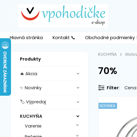
Hlavná stránka
Kontakt 📞
Obchodné podmienky 
KUCHYŇA
Stolo
Produkty
70%
🔥 Akcia
✨ Novinky
Filter
Cena
🏷️ Výpredaj
NOVINKA
KUCHYŇA
Varenie
Pečenie