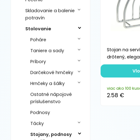
Skladovanie a balenie
potravín
Stolovanie
Poháre
Stojan na serv
Taniere a sady
drôtený, elega
Príbory
Vlo
Darčekové hrnčeky
Hrnčeky a šálky
viac ako 100 kus
Ostatné nápojové
2.58 €
príslušenstvo
Podnosy
Tácky
Stojany, podnosy