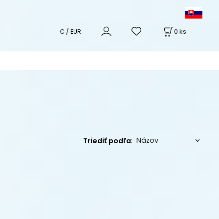
0
ks
€ / EUR
:
Triediť podľa