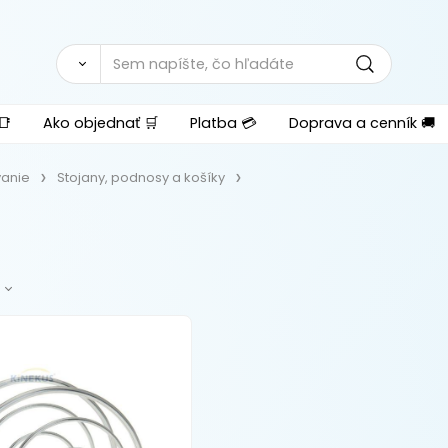
📑
Ako objednať 🛒
Platba 💳
Doprava a cenník 🚚
vanie
Stojany, podnosy a košíky