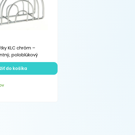
ítky KLC chróm –
ntný, poloblúkový
žiť do košíka
ov