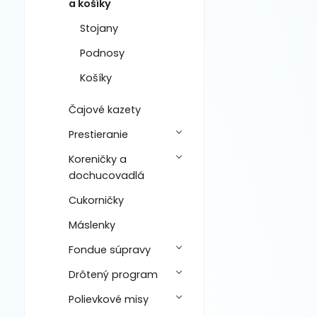
a košíky
Stojany
Podnosy
Košíky
Čajové kazety
Prestieranie
Koreničky a
dochucovadlá
Cukorničky
Máslenky
Fondue súpravy
Drôtený program
Polievkové misy