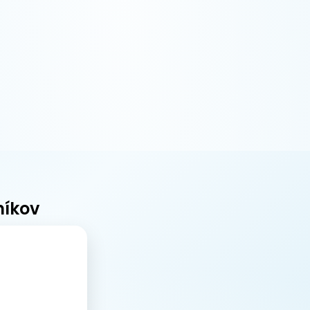
níkov