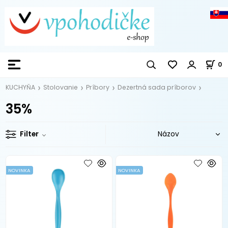
0
KUCHYŇA
Stolovanie
Príbory
Dezertná sada príborov
35%
Filter
NOVINKA
NOVINKA