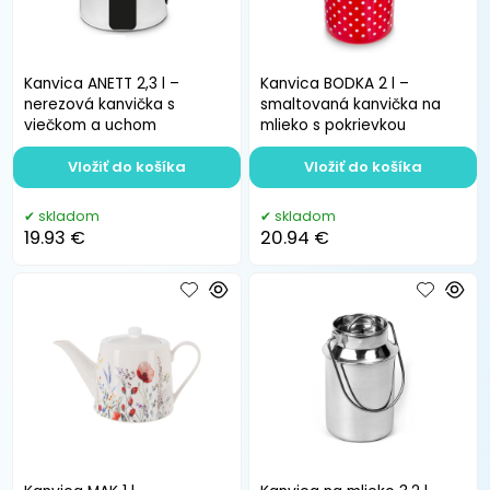
Kanvica ANETT 2,3 l –
Kanvica BODKA 2 l –
nerezová kanvička s
smaltovaná kanvička na
viečkom a uchom
mlieko s pokrievkou
Vložiť do košíka
Vložiť do košíka
skladom
skladom
19.93 €
20.94 €