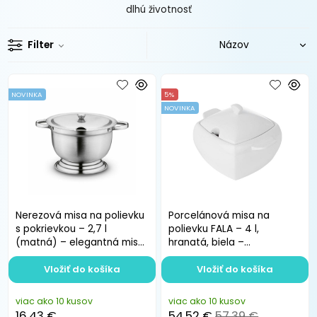
dlhú životnosť
Filter
NOVINKA
5%
NOVINKA
Nerezová misa na polievku
Porcelánová misa na
s pokrievkou – 2,7 l
polievku FALA – 4 l,
(matná) – elegantná misa
hranatá, biela –
na servírovanie
porcelánová misa s
Vložiť do košíka
pokrievkou
Vložiť do košíka
viac ako 10 kusov
viac ako 10 kusov
16.43 €
54.52 €
57.39 €