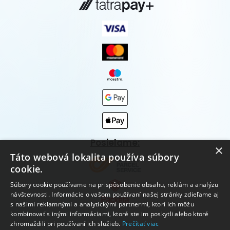
Posielame:
×
Táto webová lokalita používa súbory
cookie.
Súbory cookie používame na prispôsobenie obsahu, reklám a analýzu
návštevnosti. Informácie o vašom používaní našej stránky zdieľame aj
s našimi reklamnými a analytickými partnermi, ktorí ich môžu
kombinovať s inými informáciami, ktoré ste im poskytli alebo ktoré
zhromaždili pri používaní ich služieb.
Prečítať viac