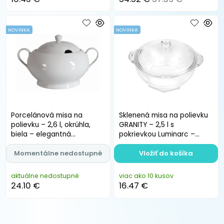
NOVINKA
NOVINKA
Porcelánová misa na
Sklenená misa na polievku
polievku – 2,6 l, okrúhla,
GRANITY – 2,5 l s
biela – elegantná
pokrievkou Luminarc –
porcelánová misa
elegantná sklenená misa
Momentálne nedostupné
Vložiť do košíka
aktuálne nedostupné
viac ako 10 kusov
24.10 €
16.47 €