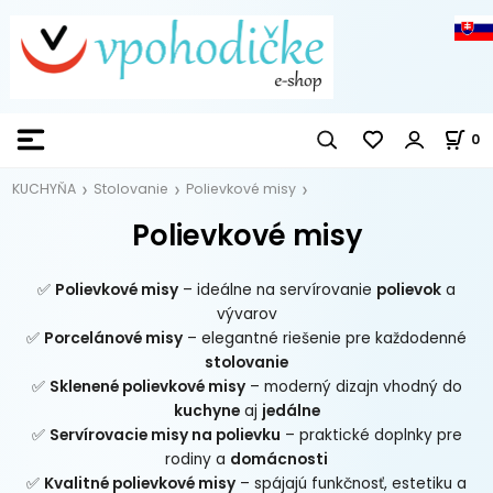
0
KUCHYŇA
Stolovanie
Polievkové misy
Polievkové misy
✅
Polievkové misy
– ideálne na servírovanie
polievok
a
vývarov
✅
Porcelánové misy
– elegantné riešenie pre každodenné
stolovanie
✅
Sklenené polievkové misy
– moderný dizajn vhodný do
kuchyne
aj
jedálne
✅
Servírovacie misy na polievku
– praktické doplnky pre
rodiny a
domácnosti
✅
Kvalitné polievkové misy
– spájajú funkčnosť, estetiku a