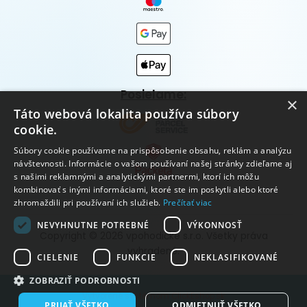
Posielame:
×
Táto webová lokalita používa súbory
cookie.
Súbory cookie používame na prispôsobenie obsahu, reklám a analýzu
návštevnosti. Informácie o vašom používaní našej stránky zdieľame aj
s našimi reklamnými a analytickými partnermi, ktorí ich môžu
kombinovať s inými informáciami, ktoré ste im poskytli alebo ktoré
zhromaždili pri používaní ich služieb.
Prečítať viac
NEVYHNUTNE POTREBNÉ
VÝKONNOSŤ
Copyright © 2026 vpohodičke s.r.o. Všetky práva
vyhradené.
CIELENIE
FUNKCIE
NEKLASIFIKOVANÉ
ZOBRAZIŤ PODROBNOSTI
Vytvorené systémom ClickEshop.sk
PRIJAŤ VŠETKO
ODMIETNUŤ VŠETKO