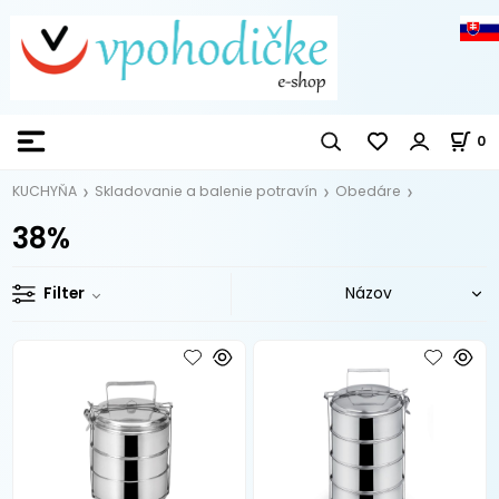
0
KUCHYŇA
Skladovanie a balenie potravín
Obedáre
38%
Filter