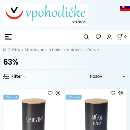
0
KUCHYŇA
Skladovanie a balenie potravín
Dózy
63%
Filter
NOVINKA
NOVINKA