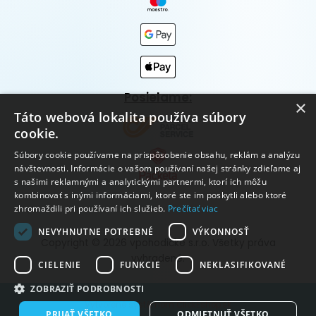
Posielame:
×
Táto webová lokalita používa súbory
cookie.
Súbory cookie používame na prispôsobenie obsahu, reklám a analýzu
návštevnosti. Informácie o vašom používaní našej stránky zdieľame aj
s našimi reklamnými a analytickými partnermi, ktorí ich môžu
kombinovať s inými informáciami, ktoré ste im poskytli alebo ktoré
zhromaždili pri používaní ich služieb.
Prečítať viac
NEVYHNUTNE POTREBNÉ
VÝKONNOSŤ
Copyright © 2026 vpohodičke s.r.o. Všetky práva
vyhradené.
CIELENIE
FUNKCIE
NEKLASIFIKOVANÉ
ZOBRAZIŤ PODROBNOSTI
Vytvorené systémom ClickEshop.sk
PRIJAŤ VŠETKO
ODMIETNUŤ VŠETKO