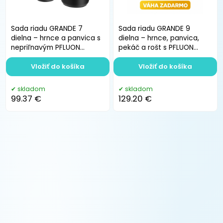
Sada riadu GRANDE 7
Sada riadu GRANDE 9
dielna – hrnce a panvica s
dielna – hrnce, panvica,
nepriľnavým PFLUON
pekáč a rošt s PFLUON
GRANIT povrchom
GRANIT povrchom
Vložiť do košíka
Vložiť do košíka
skladom
skladom
99.37 €
129.20 €