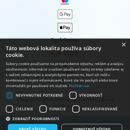
Posielame:
×
Táto webová lokalita používa súbory
cookie.
Súbory cookie používame na prispôsobenie obsahu, reklám a analýzu
návštevnosti. Informácie o vašom používaní našej stránky zdieľame aj
s našimi reklamnými a analytickými partnermi, ktorí ich môžu
kombinovať s inými informáciami, ktoré ste im poskytli alebo ktoré
zhromaždili pri používaní ich služieb.
Prečítať viac
NEVYHNUTNE POTREBNÉ
VÝKONNOSŤ
Copyright © 2026 vpohodičke s.r.o. Všetky práva
vyhradené.
CIELENIE
FUNKCIE
NEKLASIFIKOVANÉ
ZOBRAZIŤ PODROBNOSTI
Vytvorené systémom ClickEshop.sk
PRIJAŤ VŠETKO
ODMIETNUŤ VŠETKO