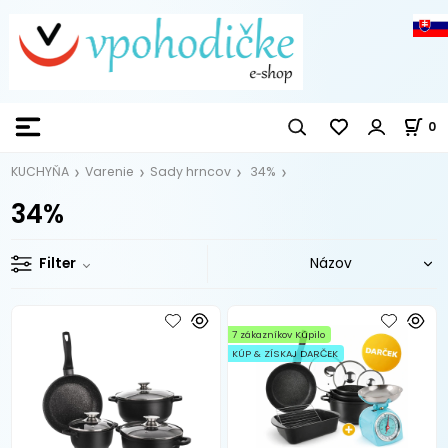
0
KUCHYŇA
Varenie
Sady hrncov
34%
34%
Filter
7 zákazníkov Kúpilo
KÚP & ZÍSKAJ DARČEK