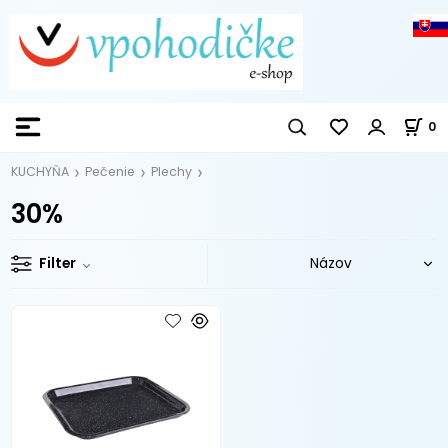
0
KUCHYŇA
Pečenie
Plechy
30%
Filter