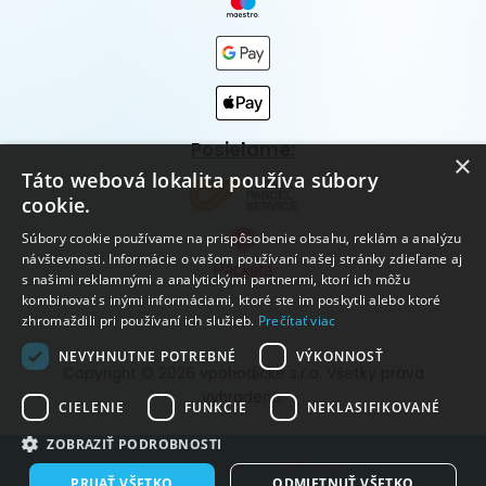
Posielame:
×
Táto webová lokalita používa súbory
cookie.
Súbory cookie používame na prispôsobenie obsahu, reklám a analýzu
návštevnosti. Informácie o vašom používaní našej stránky zdieľame aj
s našimi reklamnými a analytickými partnermi, ktorí ich môžu
kombinovať s inými informáciami, ktoré ste im poskytli alebo ktoré
zhromaždili pri používaní ich služieb.
Prečítať viac
NEVYHNUTNE POTREBNÉ
VÝKONNOSŤ
Copyright © 2026 vpohodičke s.r.o. Všetky práva
vyhradené.
CIELENIE
FUNKCIE
NEKLASIFIKOVANÉ
ZOBRAZIŤ PODROBNOSTI
Vytvorené systémom ClickEshop.sk
PRIJAŤ VŠETKO
ODMIETNUŤ VŠETKO