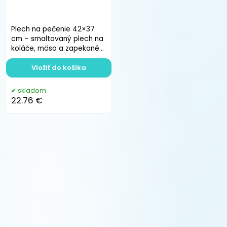
Plech na pečenie 42×37
cm – smaltovaný plech na
koláče, mäso a zapekané
jedlá
Vložiť do košíka
skladom
22.76 €