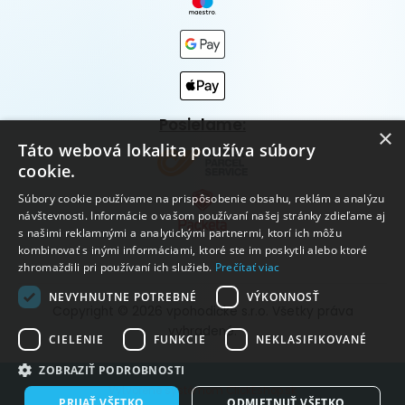
Posielame:
×
Táto webová lokalita používa súbory
cookie.
Súbory cookie používame na prispôsobenie obsahu, reklám a analýzu
návštevnosti. Informácie o vašom používaní našej stránky zdieľame aj
s našimi reklamnými a analytickými partnermi, ktorí ich môžu
kombinovať s inými informáciami, ktoré ste im poskytli alebo ktoré
zhromaždili pri používaní ich služieb.
Prečítať viac
NEVYHNUTNE POTREBNÉ
VÝKONNOSŤ
Copyright © 2026 vpohodičke s.r.o. Všetky práva
vyhradené.
CIELENIE
FUNKCIE
NEKLASIFIKOVANÉ
ZOBRAZIŤ PODROBNOSTI
Vytvorené systémom ClickEshop.sk
PRIJAŤ VŠETKO
ODMIETNUŤ VŠETKO