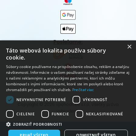
Posielame:
×
Táto webová lokalita používa súbory
cookie.
Súbory cookie používame na prispôsobenie obsahu, reklám a analýzu
návštevnosti. Informácie o vašom používaní našej stránky zdieľame aj
s našimi reklamnými a analytickými partnermi, ktorí ich môžu
kombinovať s inými informáciami, ktoré ste im poskytli alebo ktoré
zhromaždili pri používaní ich služieb.
Prečítať viac
NEVYHNUTNE POTREBNÉ
VÝKONNOSŤ
Copyright © 2026 vpohodičke s.r.o. Všetky práva
vyhradené.
CIELENIE
FUNKCIE
NEKLASIFIKOVANÉ
ZOBRAZIŤ PODROBNOSTI
Vytvorené systémom ClickEshop.sk
PRIJAŤ VŠETKO
ODMIETNUŤ VŠETKO