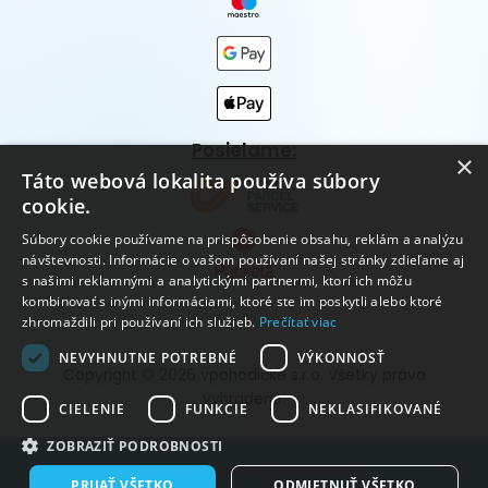
Posielame:
×
Táto webová lokalita používa súbory
cookie.
Súbory cookie používame na prispôsobenie obsahu, reklám a analýzu
návštevnosti. Informácie o vašom používaní našej stránky zdieľame aj
s našimi reklamnými a analytickými partnermi, ktorí ich môžu
kombinovať s inými informáciami, ktoré ste im poskytli alebo ktoré
zhromaždili pri používaní ich služieb.
Prečítať viac
NEVYHNUTNE POTREBNÉ
VÝKONNOSŤ
Copyright © 2026 vpohodičke s.r.o. Všetky práva
vyhradené.
CIELENIE
FUNKCIE
NEKLASIFIKOVANÉ
ZOBRAZIŤ PODROBNOSTI
Vytvorené systémom ClickEshop.sk
PRIJAŤ VŠETKO
ODMIETNUŤ VŠETKO