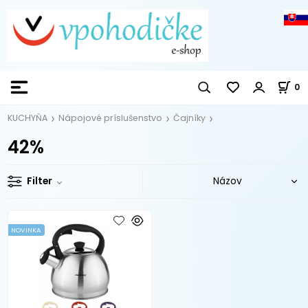
0
KUCHYŇA
Nápojové príslušenstvo
Čajníky
42%
Filter
NOVINKA