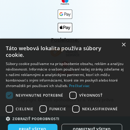
Posielame:
×
Táto webová lokalita používa súbory
cookie.
Súbory cookie používame na prispôsobenie obsahu, reklám a analýzu
návštevnosti. Informácie o vašom používaní našej stránky zdieľame aj
s našimi reklamnými a analytickými partnermi, ktorí ich môžu
kombinovať s inými informáciami, ktoré ste im poskytli alebo ktoré
zhromaždili pri používaní ich služieb.
Prečítať viac
NEVYHNUTNE POTREBNÉ
VÝKONNOSŤ
Copyright © 2026 vpohodičke s.r.o. Všetky práva
vyhradené.
CIELENIE
FUNKCIE
NEKLASIFIKOVANÉ
ZOBRAZIŤ PODROBNOSTI
Vytvorené systémom ClickEshop.sk
PRIJAŤ VŠETKO
ODMIETNUŤ VŠETKO