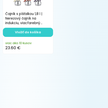
Čajník s píšťalkou 1,8 l |
Nerezový čajník na
indukciu, viacfarebný
moderný dizajn
Vložiť do košíka
viac ako 10 kusov
23.60 €