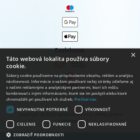
Posielame:
×
Táto webová lokalita používa súbory
cookie.
Súbory cookie používame na prispôsobenie obsahu, reklám a analýzu
návštevnosti. Informácie o vašom používaní našej stránky zdieľame aj
s našimi reklamnými a analytickými partnermi, ktorí ich môžu
kombinovať s inými informáciami, ktoré ste im poskytli alebo ktoré
zhromaždili pri používaní ich služieb.
Prečítať viac
NEVYHNUTNE POTREBNÉ
VÝKONNOSŤ
Copyright © 2026 vpohodičke s.r.o. Všetky práva
vyhradené.
CIELENIE
FUNKCIE
NEKLASIFIKOVANÉ
ZOBRAZIŤ PODROBNOSTI