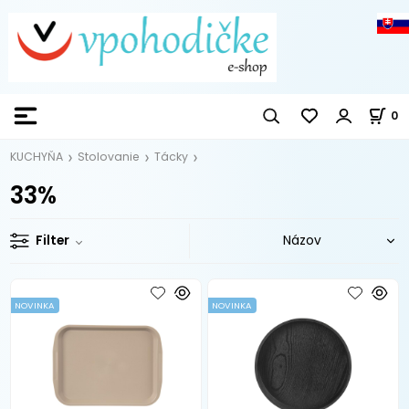
0
KUCHYŇA
Stolovanie
Tácky
33%
Filter
NOVINKA
NOVINKA