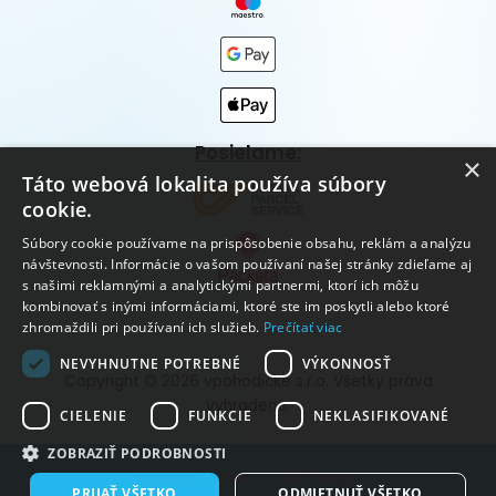
Posielame:
×
Táto webová lokalita používa súbory
cookie.
Súbory cookie používame na prispôsobenie obsahu, reklám a analýzu
návštevnosti. Informácie o vašom používaní našej stránky zdieľame aj
s našimi reklamnými a analytickými partnermi, ktorí ich môžu
kombinovať s inými informáciami, ktoré ste im poskytli alebo ktoré
zhromaždili pri používaní ich služieb.
Prečítať viac
NEVYHNUTNE POTREBNÉ
VÝKONNOSŤ
Copyright © 2026 vpohodičke s.r.o. Všetky práva
vyhradené.
CIELENIE
FUNKCIE
NEKLASIFIKOVANÉ
ZOBRAZIŤ PODROBNOSTI
Vytvorené systémom ClickEshop.sk
PRIJAŤ VŠETKO
ODMIETNUŤ VŠETKO